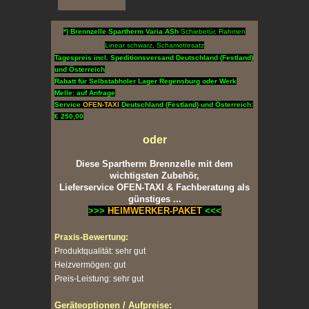
*) Brennzelle Spartherm Varia ASh
Schiebetür, Rahmen
Linear schwarz, Schamottesatz
Tagespreis incl. Speditionsversand Deutschland (Festland)
und Österreich
Rabatt für Selbstabholer Lager Regensburg oder Werk
Melle: auf Anfrage
Service
OFEN-TAXI
Deutschland (Festland) und Österreich:
€ 250,00
oder
Diese Spartherm Brennzelle mit dem
wichtigsten Zubehör,
Lieferservice OFEN-TAXI & Fachberatung als
günstiges ...
>>>
HEIMWERKER-PAKET
<<<
Praxis-Bewertung:
Produktqualität: sehr gut
Heizvermögen: gut
Preis-Leistung: sehr gut
Geräteoptionen / Aufpreise: