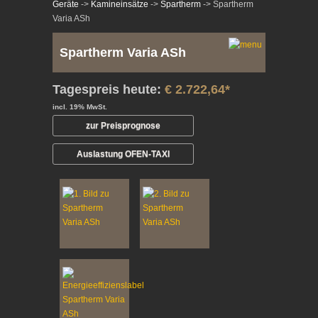
Geräte
->
Kamineinsätze
->
Spartherm
-> Spartherm
Varia ASh
Spartherm Varia ASh
Tagespreis heute:
€ 2.722,64*
incl. 19% MwSt.
zur Preisprognose
Auslastung OFEN-TAXI