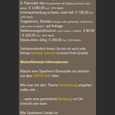
S-Thermatik Neo
Komplettset mit Display schwarz oder
: € 1.690,00
weiss
incl. 19% MwSt.
Innenauskleidung schwarz statt hell: € 726,00
incl.
19% MwSt.
Tragrahmen, Blenden
massiv oder gekantet, umlaufend
: auf Anfrage
oder oben & seitlich
Verbrennungsluftstutzen
: € 80,00
nach unten / seitlich
/ € 160,00
incl. 19% MwSt.
Eboris-Akku 42kg: € 294,00
incl. 19% MwSt.
Selbstverständlich finden Sie bei mir auch jede
Menge
Montage-Zubehör
in echter Profi-Qualität.
Weiterführende Informationen:
Warum eine Spartherm Brennzelle am liebsten
mit dem
OFEN-TAXI
fährt
Wie man mit dem Thema
Heizleistung
umgehen
sollte und ...
... wann eine persönliche
Beratung
vor Ort
sinnvoll sein kann
Wie Spartherm Geräte im