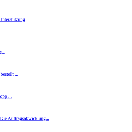
Unterstützung
...
stellt ...
opp ...
Die Auftragsabwicklung...