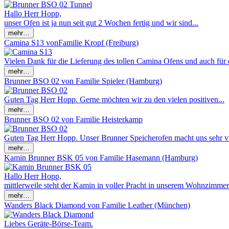
Hallo Herr Hopp,
unser Ofen ist ja nun seit gut 2 Wochen fertig und wir sind...
Camina S13 vonFamilie Kropf (Freiburg)
Vielen Dank für die Lieferung des tollen Camina Ofens und auch für de
Brunner BSO 02 von Familie Spieler (Hamburg)
Guten Tag Herr Hopp. Gerne möchten wir zu den vielen positiven...
Brunner BSO 02 von Familie Heisterkamp
Guten Tag Herr Hopp. Unser Brunner Speicherofen macht uns sehr vi
Kamin Brunner BSK 05 von Familie Hasemann (Hamburg)
Hallo Herr Hopp,
mittlerweile steht der Kamin in voller Pracht in unserem Wohnzimmer. 
Wanders Black Diamond von Familie Leather (München)
Liebes Geräte-Börse-Team.