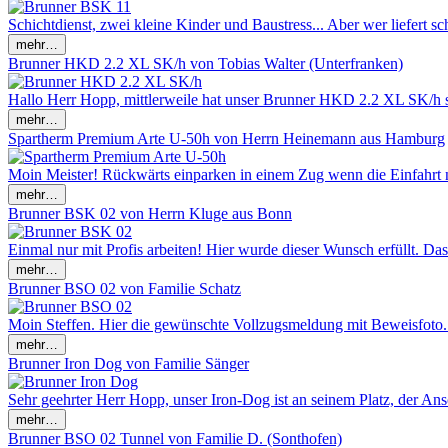
Schichtdienst, zwei kleine Kinder und Baustress... Aber wer liefert sch
Brunner HKD 2.2 XL SK/h von Tobias Walter (Unterfranken)
Hallo Herr Hopp, mittlerweile hat unser Brunner HKD 2.2 XL SK/h sei
Spartherm Premium Arte U-50h von Herrn Heinemann aus Hamburg
Moin Meister! Rückwärts einparken in einem Zug wenn die Einfahrt 
Brunner BSK 02 von Herrn Kluge aus Bonn
Einmal nur mit Profis arbeiten! Hier wurde dieser Wunsch erfüllt. Das
Brunner BSO 02 von Familie Schatz
Moin Steffen. Hier die gewünschte Vollzugsmeldung mit Beweisfoto. 
Brunner Iron Dog von Familie Sänger
Sehr geehrter Herr Hopp, unser Iron-Dog ist an seinem Platz, der Ansc
Brunner BSO 02 Tunnel von Familie D. (Sonthofen)