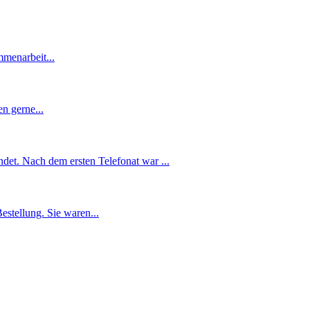
menarbeit...
n gerne...
ndet. Nach dem ersten Telefonat war ...
estellung. Sie waren...