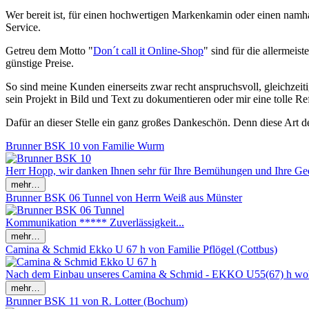
Wer bereit ist, für einen hochwertigen Markenkamin oder einen namha
Service.
Getreu dem Motto "
Don´t call it Online-Shop
" sind für die allermei
günstige Preise.
So sind meine Kunden einerseits zwar recht anspruchsvoll, gleichzeiti
sein Projekt in Bild und Text zu dokumentieren oder mir eine tolle Re
Dafür an dieser Stelle ein ganz großes Dankeschön. Denn diese Art d
Brunner BSK 10 von Familie Wurm
Herr Hopp, wir danken Ihnen sehr für Ihre Bemühungen und Ihre Ge
Brunner BSK 06 Tunnel von Herrn Weiß aus Münster
Kommunikation ***** Zuverlässigkeit...
Camina & Schmid Ekko U 67 h von Familie Pflögel (Cottbus)
Nach dem Einbau unseres Camina & Schmid - EKKO U55(67) h wollt
Brunner BSK 11 von R. Lotter (Bochum)