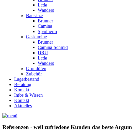
Leda
Wanders
Bausätze
Brunner
Camina
Spartherm
Gaskamine
Brunner
Camina-Schmid
DRU
Leda
Wanders
Grundöfen
Zubehör
Lagerbestand
Beratung
Kontakt
Infos & Wissen
Kontakt
Aktuelles
Referenzen - weil zufriedene Kunden das beste Argume