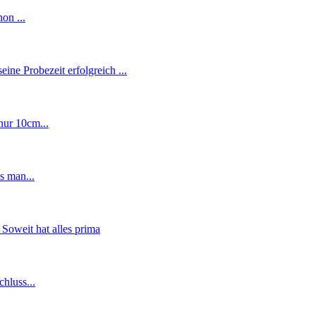
on ...
ne Probezeit erfolgreich ...
nur 10cm...
s man...
Soweit hat alles prima
hluss...