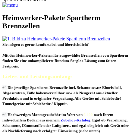
Heimwerker-Pakete Spartherm
Brennzellen
Sie mögen es gerne komfortabel und übersichtlich?
Mit den Heimwerker-Paketen für ausgewählte Brennzellen von Spartherm
finden Sie eine unkomplizierte Rundum-Sorglos-Lösung zum fairen
Festpreis:
Liefer- und Leistungsumfang:
✅
Die jeweilige Spartherm Brennzelle incl. Schamottesatz Eboris hell,
Abgasstutzen, Füße höhenverstellbar usw. als Neugerät aus aktueller
Produktion und in originaler Verpackung. Alle Geräte mit Schiebetür!
Tunnelgeräte mit Schiebetür / Kipptür.
✅
Hochwertiges Montagezubehör im Wert von
€ 400
nach Ihrem
individuellem Bedarf aus meinem
Zubehör-Katalog
. Egal ob Verrohrung,
Schamotte, Dämmstoffe oder Luftgitter... und egal ob gleich mit Gerät oder
als Nachlieferung nach erfolgter Einweisung (siehe unten).