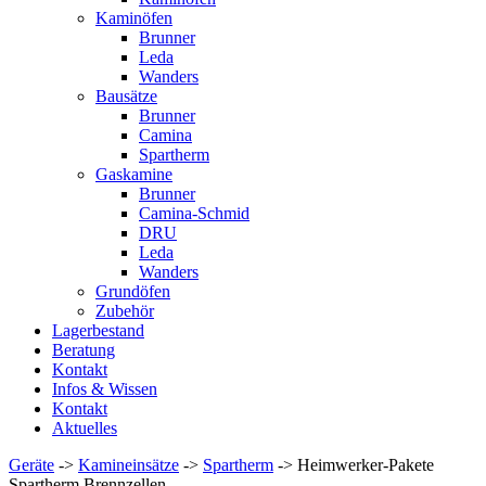
Kaminöfen
Brunner
Leda
Wanders
Bausätze
Brunner
Camina
Spartherm
Gaskamine
Brunner
Camina-Schmid
DRU
Leda
Wanders
Grundöfen
Zubehör
Lagerbestand
Beratung
Kontakt
Infos & Wissen
Kontakt
Aktuelles
Geräte
->
Kamineinsätze
->
Spartherm
-> Heimwerker-Pakete
Spartherm Brennzellen