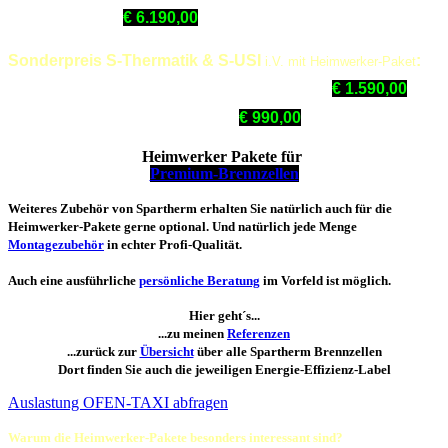
Lean 3RL-70h:
€ 6.190,00
Sonderpreis S-Thermatik & S-USI
:
i.V. mit Heimwerker-Paket
Set S-Thermatik NEO
:
€ 1.590,00
incl. Display(!) weiß oder schwarz
Set Unterdruckwächter S-USI
:
€ 990,00
Heimwerker Pakete für
Premium-Brennzellen
Weiteres Zubehör von Spartherm erhalten Sie natürlich auch für die
Heimwerker-Pakete gerne optional. Und natürlich jede Menge
Montagezubehör
in echter Profi-Qualität.
Auch eine ausführliche
persönliche Beratung
im Vorfeld ist möglich.
Hier geht´s...
...zu meinen
Referenzen
...zurück zur
Übersicht
über alle Spartherm Brennzellen
Dort finden Sie auch die jeweiligen Energie-Effizienz-Label
Auslastung OFEN-TAXI abfragen
Warum die Heimwerker-Pakete besonders interessant sind?