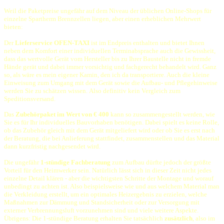
Weil die Paketpreise ungefähr auf dem Niveau der üblichen Online-Shops für
einzelne Spartherm Brennzellen liegen, aber einen erheblichen Mehrwert
bieten:
Der
Lieferservice OFEN-TAXI
ist im Endpreis enthalten und bietet Ihnen
neben dem Komfort einer individuellen Terminabsprache auch die Gewissheit,
dass das wertvolle Gerät vom Hersteller bis zu Ihrer Baustelle nicht in fremde
Hände gerät und dabei immer vorsichtig und fachgerecht behandelt wird. Ganz
so, als wäre es mein eigener Kamin, den ich da transportiere. Auch die kleine
Einweisung zum Umgang mit dem Gerät sowie die Aufbau- und Pflegehinweise
werden Sie zu schätzen wissen. Also definitiv kein Vergleich zum
Speditionsversand.
Das
Zubehörpaket im Wert von € 400
kann so zusammengestellt werden, wie
Sie es für Ihr individuelles Bauvorhaben benötigen. Dabei spielt es keine Rolle,
ob das Zubehör gleich mit dem Gerät mitgeliefert wird oder ob Sie es erst nach
der Beratung, die bei Anlieferung stattfindet, zusammenstellen und das Material
dann kurzfristig nachgesendet wird.
Die ungefähr
1-stündige Fachberatung
zum Aufbau dürfte jedoch der größte
Vorteil für den Heimwerker sein. Natürlich lässt sich in dieser Zeit nicht jedes
einzelne Detail klären - aber die wichtigsten Schritte der Montage und worauf
unbedingt zu achten ist. Also beispielsweise wie und aus welchem Material man
die Verkleidung erstellt, um ein optimales Heizergebnis zu erzielen, welche
Maßnahmen zur Dämmung und Standsicherheit oder zur Versorgung mit
externer Verbrennungsluft vorzunehmen sind und viele weitere Aspekte.
Übrigens: Die 1-stündige Beratung erhalten Sie tatsächlich
zusätzlich
, also im