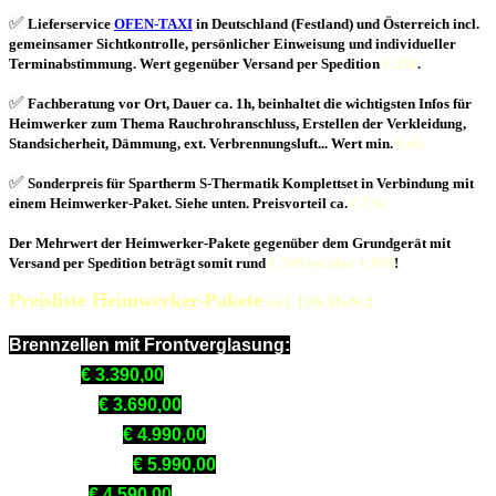
✅
Lieferservice
OFEN-TAXI
in Deutschland (Festland) und Österreich incl.
gemeinsamer Sichtkontrolle, persönlicher Einweisung und individueller
Terminabstimmung. Wert gegenüber Versand per Spedition
€ 250
.
✅
Fachberatung vor Ort, Dauer ca. 1h, beinhaltet die wichtigsten Infos für
Heimwerker zum Thema Rauchrohranschluss, Erstellen der Verkleidung,
Standsicherheit, Dämmung, ext. Verbrennungsluft... Wert min.
€ 60.
✅
Sonderpreis für Spartherm S-Thermatik Komplettset in Verbindung mit
einem Heimwerker-Paket. Siehe unten. Preisvorteil ca.
€ 150.
Der Mehrwert der Heimwerker-Pakete gegenüber dem Grundgerät mit
Versand per Spedition beträgt somit rund
€ 700 bis über € 800
!
Preisliste Heimwerker-Pakete
:
incl. 19% MwSt.
Brennzellen mit Frontverglasung:
Mini Sh:
€ 3.390,00
Varia 1Vh:
€ 3.690,00
Varia 1V-87h:
€ 4.990,00
Varia 1V-100h:
€ 5.990,00
Varia Sh:
€ 4.590,00