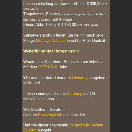
Innenauskleidung schwarz statt hell: € 939,00
incl.
19% MwSt.
Tragrahmen, Blenden
massiv oder gekantet, umlaufend
: auf Anfrage
oder oben & seitlich
Eboris-Akku 168kg: € 1.168,00
incl. 19% MwSt.
Selbstverständlich finden Sie bei mir auch jede
Menge
Montage-Zubehör
in echter Profi-Qualität.
Weiterführende Informationen:
Warum eine Spartherm Brennzelle am liebsten
mit dem
OFEN-TAXI
fährt
Wie man mit dem Thema
Heizleistung
umgehen
sollte und ...
... wann eine persönliche
Beratung
vor Ort
sinnvoll sein kann
Wie Spartherm Geräte im
direkten
Preisvergleich
abschneiden
Und wie dieser spannende
Vergleich in Sachen
Qualität
ausgeht