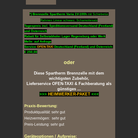
*) Brennzelle Spartherm Varia 1V-100h
mit Schiebetür,
Rahmen Linear schwarz, Schamottesatz
Tagespreis incl. Speditionsversand Deutschland (Festland)
und Österreich
Rabatt für Selbstabholer Lager Regensburg oder Werk
Melle: auf Anfrage
Service
OFEN-TAXI
Deutschland (Festland) und Österreich:
€ 250,00
oder
Diese Spartherm Brennzelle mit dem
wichtigsten Zubehör,
Lieferservice OFEN-TAXI & Fachberatung als
günstiges ...
>>>
HEIMWERKER-PAKET
<<<
Pr
a
xis-Bewertung:
Produktqualität: sehr gut
Heizvermögen: sehr gut
Preis-Leistung: sehr gut
Geräteoptionen / Aufpreise: