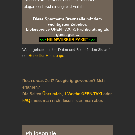
eleganten Erscheinungsbild verhilft.
Diese Spartherm Brennzelle mit dem
wichtigsten Zubehör,
Lieferservice OFEN-TAXI & Fachberatung als
günstiges ...
>>>
HEIMWERKER-PAKET
<<<
Weitergehende Infos, Daten und Bilder finden Sie auf
der
Hersteller-Homepage
Noch etwas Zeit? Neugierig geworden? Mehr
erfahren?
Die Seiten
Über mich
,
1 Woche OFEN-TAXI
oder
FAQ
muss man nicht lesen - darf man aber.
Philosophie