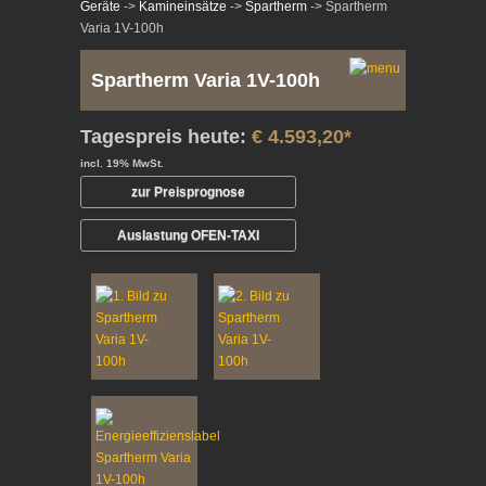
Geräte
->
Kamineinsätze
->
Spartherm
-> Spartherm
Varia 1V-100h
Spartherm Varia 1V-100h
Tagespreis heute:
€ 4.593,20*
incl. 19% MwSt.
zur Preisprognose
Auslastung OFEN-TAXI