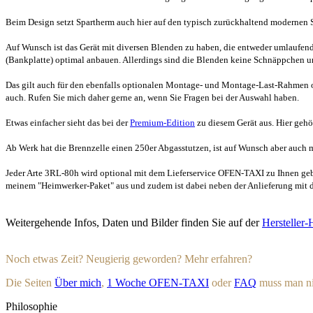
Beim Design setzt Spartherm auch hier auf den typisch zurückhaltend modernen Sti
Auf Wunsch ist das Gerät mit diversen Blenden zu haben, die entweder umlaufend 
(Bankplatte) optimal anbauen. Allerdings sind die Blenden keine Schnäppchen und
Das gilt auch für den ebenfalls optionalen Montage- und Montage-Last-Rahmen 
auch. Rufen Sie mich daher gerne an, wenn Sie Fragen bei der Auswahl haben.
Etwas einfacher sieht das bei der
Premium-Edition
zu diesem Gerät aus. Hier geh
Ab Werk hat die Brennzelle einen 250er Abgasstutzen, ist auf Wunsch aber auch 
Jeder Arte 3RL-80h wird optional mit dem Lieferservice OFEN-TAXI zu Ihnen geb
meinem "Heimwerker-Paket" aus und zudem ist dabei neben der Anlieferung mit 
Weitergehende Infos, Daten und Bilder finden Sie auf der
Hersteller
Noch etwas Zeit? Neugierig geworden? Mehr erfahren?
Die Seiten
Über mich
,
1 Woche OFEN-TAXI
oder
FAQ
muss man nic
Philosophie