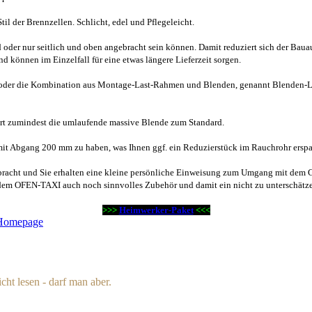
l der Brennzellen. Schlicht, edel und Pflegeleicht.
oder nur seitlich und oben angebracht sein können. Damit reduziert sich der Bauauf
 können im Einzelfall für eine etwas längere Lieferzeit sorgen.
oder die Kombination aus Montage-Last-Rahmen und Blenden, genannt Blenden-Las
ört zumindest die umlaufende massive Blende zum Standard.
mit Abgang 200 mm zu haben, was Ihnen ggf. ein Reduzierstück im Rauchrohr erspa
racht und Sie erhalten eine kleine persönliche Einweisung zum Umgang mit dem Ge
dem OFEN-TAXI auch noch sinnvolles Zubehör und damit ein nicht zu unterschätz
>>>
Heimwerker-Paket
<<<
-Homepage
ht lesen - darf man aber.