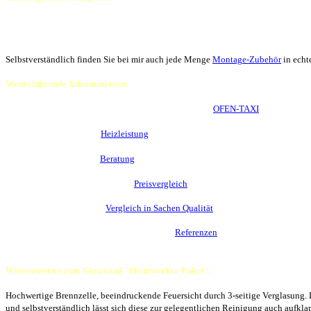
S-Thermatik Neo
: € 1.690,00
Komplettset mit Display schwarz oder weiss
incl. 19% MwSt.
Innenauskleidung schwarz statt hell: € 501,00
incl. 19% MwSt.
Tragrahmen, Blenden
: auf Anfrage
massiv oder gekantet, umlaufend oder oben & seitlich
Selbstverständlich finden Sie bei mir auch jede Menge
Montage-Zubehör
in echte
Weiterführende Informationen:
Warum eine Spartherm Brennzelle am liebsten mit dem
OFEN-TAXI
fährt
Wie man mit dem Thema
Heizleistung
umgehen sollte und ...
... wann eine persönliche
Beratung
vor Ort sinnvoll sein kann
Wie Spartherm Geräte im direkten
Preisvergleich
abschneiden
Und wie dieser spannende
Vergleich in Sachen Qualität
ausgeht
Und natürlich jede Menge Bewertungen und
Referenzen
Wissenswertes zum Gerät und "Heimwerker-Paket":
Hochwertige Brennzelle, beeindruckende Feuersicht durch 3-seitige Verglasung. 
und selbstverständlich lässt sich diese zur gelegentlichen Reinigung auch aufkla