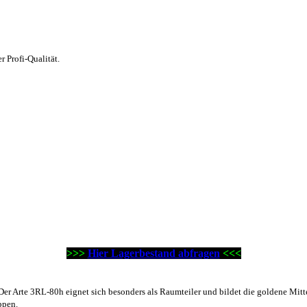
r Profi-Qualität.
>>>
Hier Lagerbestand abfragen
<<<
Der Arte 3RL-80h eignet sich besonders als Raumteiler und bildet die goldene Mit
ppen.