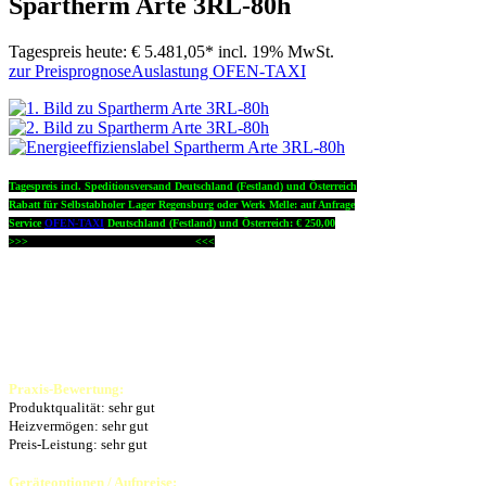
Spartherm Arte 3RL-80h
Tagespreis heute:
€ 5.481,05*
incl. 19% MwSt.
zur Preisprognose
Auslastung OFEN-TAXI
Tagespreis incl. Speditionsversand Deutschland (Festland) und Österreich
Rabatt für Selbstabholer Lager Regensburg oder Werk Melle: auf Anfrage
Service
OFEN-TAXI
Deutschland (Festland) und Österreich: € 250,00
>>>
Abfrage Lagerbestand siehe unten
<<<
Praxis-Bewertung:
Produktqualität: sehr gut
Heizvermögen: sehr gut
Preis-Leistung: sehr gut
Geräteoptionen / Aufpreise: