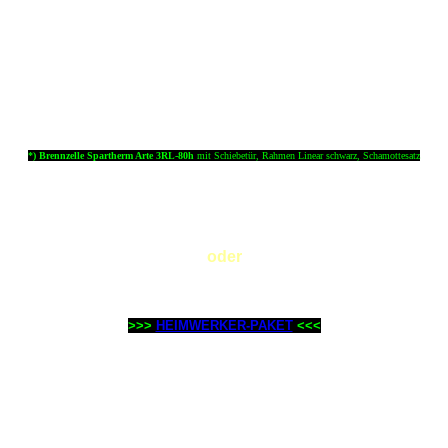
*) Brennzelle Spartherm Arte 3RL-80h
mit Schiebetür, Rahmen Linear schwarz, Schamottesatz
oder
Diese Spartherm Brennzelle mit dem wichtigsten Zubehör,
Lieferservice OFEN-TAXI & Fachberatung als günstiges ...
>>>
HEIMWERKER-PAKET
<<<