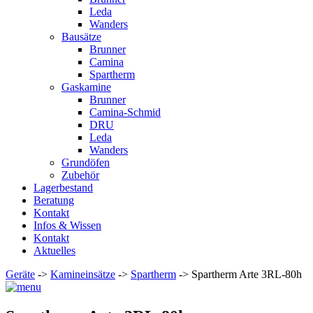
Leda
Wanders
Bausätze
Brunner
Camina
Spartherm
Gaskamine
Brunner
Camina-Schmid
DRU
Leda
Wanders
Grundöfen
Zubehör
Lagerbestand
Beratung
Kontakt
Infos & Wissen
Kontakt
Aktuelles
Geräte
->
Kamineinsätze
->
Spartherm
-> Spartherm Arte 3RL-80h