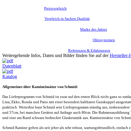
Wie Camina & Schmid im
Preisvergleich
mit Brunner und Spartherm abschneidet
Und wie dieser spannende
Vergleich in Sachen Qualität
ausgeht
Darum wurde Camina & Schmid mehrfach
meine
Marke des Jahres
Fachwissen (nicht nur) für den Stammtisch gibt´s bei den
Ofensystemen
Eindrücke aus der Praxis finden Sie unter
Referenzen & Erfahrungen
Weitergehende Infos, Daten und Bilder finden Sie auf der
Hersteller
Datenblatt
Katalog
Allgemeines über Kamineinsätze von Schmid:
Das Lieferprogramm von Schmid ist zwar auf den ersten Blick nicht ganz so umfan
Lina, Ekko, Ronda und Pano mit einer besonders haltbaren Gusskuppel ausgestattet,
praktisch. Weiterhin baut Schmid sein Lieferprogramm ständig aus, insbesondere 
und 57cm, bei manchen Geräten auf Anfrage auch 80cm. Die Rahmenausführung "K
und eine am Rand schwarz bedruckte Glaskeramik aus. Kamineinsätze von Schmi
Schmid Kamine gelten als seit jeher als sehr robust, wartungsfreundlich, einfa