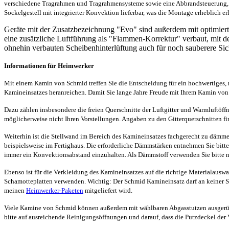
verschiedene Tragrahmen und Tragrahmensysteme sowie eine Abbrandsteuerung, gen
Sockelgestell mit integrierter Konvektion lieferbar, was die Montage erheblich erl
Geräte mit der Zusatzbezeichnung "Evo" sind außerdem mit optimierten 
eine zusätzliche Luftführung als "Flammen-Korrektur" verbaut, mit 
ohnehin verbauten Scheibenhinterlüftung auch für noch sauberere Sich
Informationen für Heimwerker
Mit einem Kamin von Schmid treffen Sie die Entscheidung für ein hochwertiges, r
Kamineinsatzes heranreichen. Damit Sie lange Jahre Freude mit Ihrem Kamin von 
Dazu zählen insbesondere die freien Querschnitte der Luftgitter und Warmluftöf
möglicherweise nicht Ihren Vorstellungen. Angaben zu den Gitterquerschnitten f
Weiterhin ist die Stellwand im Bereich des Kamineinsatzes fachgerecht zu däm
beispielsweise im Fertighaus. Die erforderliche Dämmstärken entnehmen Sie bitte
immer ein Konvektionsabstand einzuhalten. Als Dämmstoff verwenden Sie bitte n
Ebenso ist für die Verkleidung des Kamineinsatzes auf die richtige Materialausw
Schamotteplatten verwenden. Wichtig: Der Schmid Kamineinsatz darf an keiner S
meinen
Heimwerker-Paketen
mitgeliefert wird.
Viele Kamine von Schmid können außerdem mit wählbaren Abgasstutzen ausgerüstet 
bitte auf ausreichende Reinigungsöffnungen und darauf, dass die Putzdeckel der 