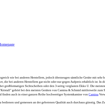
-Homepage
greich wie bei anderen Herstellern, jedoch überzeugen sämtliche Geräte mit sehr h
 die bei anderen Herstellern gar nicht oder nur gegen Aufpreis erhältlich ist. In d
bei großformatigen Sichtscheiben oder den 3-seitig verglasten Ekko U. Die meisten
ristall" gehört bei den meisten Geräten von Camina & Schmid mittlerweile zum 
d finden auch in einer ganzen Reihe hochwertiger Systemkamine von
Camina
Verw
ch zu bedienen und gemessen an der gebotenen Qualität auch durchaus günstig. Da