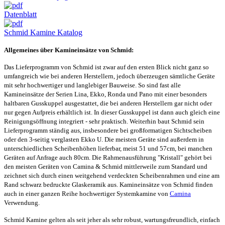
Datenblatt
Schmid Kamine Katalog
Allgemeines über Kamineinsätze von Schmid:
Das Lieferprogramm von Schmid ist zwar auf den ersten Blick nicht ganz so
umfangreich wie bei anderen Herstellern, jedoch überzeugen sämtliche Geräte
mit sehr hochwertiger und langlebiger Bauweise. So sind fast alle
Kamineinsätze der Serien Lina, Ekko, Ronda und Pano mit einer besonders
haltbaren Gusskuppel ausgestattet, die bei anderen Herstellern gar nicht oder
nur gegen Aufpreis erhältlich ist. In dieser Gusskuppel ist dann auch gleich eine
Reinigungsöffnung integriert - sehr praktisch. Weiterhin baut Schmid sein
Lieferprogramm ständig aus, insbesondere bei großformatigen Sichtscheiben
oder den 3-seitig verglasten Ekko U. Die meisten Geräte sind außerdem in
unterschiedlichen Scheibenhöhen lieferbar, meist 51 und 57cm, bei manchen
Geräten auf Anfrage auch 80cm. Die Rahmenausführung "Kristall" gehört bei
den meisten Geräten von Camina & Schmid mittlerweile zum Standard und
zeichnet sich durch einen weitgehend verdeckten Scheibenrahmen und eine am
Rand schwarz bedruckte Glaskeramik aus. Kamineinsätze von Schmid finden
auch in einer ganzen Reihe hochwertiger Systemkamine von
Camina
Verwendung.
Schmid Kamine gelten als seit jeher als sehr robust, wartungsfreundlich, einfach