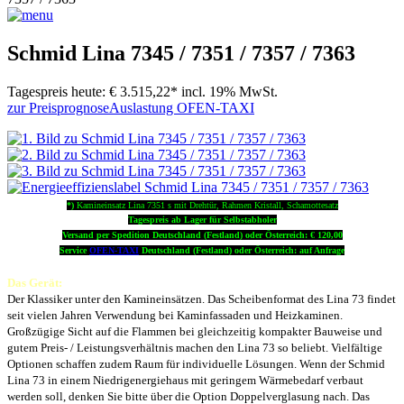
Schmid Lina 7345 / 7351 / 7357 / 7363
Tagespreis heute:
€ 3.515,22*
incl. 19% MwSt.
zur Preisprognose
Auslastung OFEN-TAXI
*)
Kamineinsatz Lina 7351 s mit Drehtür, Rahmen Kristall, Schamottesatz
Tagespreis ab Lager für Selbstabholer
Versand per Spedition Deutschland (Festland) oder Österreich: € 120,00
Service
OFEN-TAXI
Deutschland (Festland) oder Österreich: auf Anfrage
Das Gerät:
Der Klassiker unter den Kamineinsätzen. Das Scheibenformat des Lina 73 findet
seit vielen Jahren Verwendung bei Kaminfassaden und Heizkaminen.
Großzügige Sicht auf die Flammen bei gleichzeitig kompakter Bauweise und
gutem Preis- / Leistungsverhältnis machen den Lina 73 so beliebt. Vielfältige
Optionen schaffen zudem Raum für individuelle Lösungen. Wenn der Schmid
Lina 73 in einem Niedrigenergiehaus mit geringem Wärmebedarf verbaut
werden soll, denken Sie bitte über die Option Doppelverglasung nach. Das