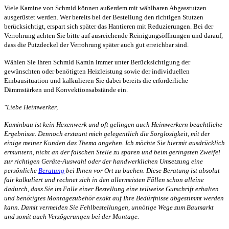
Viele Kamine von Schmid können außerdem mit wählbaren Abgasstutzen
ausgerüstet werden. Wer bereits bei der Bestellung den richtigen Stutzen
berücksichtigt, erspart sich später das Hantieren mit Reduzierungen. Bei der
Verrohrung achten Sie bitte auf ausreichende Reinigungsöffnungen und darauf,
dass die Putzdeckel der Verrohrung später auch gut erreichbar sind.
Wählen Sie Ihren Schmid Kamin immer unter Berücksichtigung der
gewünschten oder benötigten Heizleistung sowie der individuellen
Einbausituation und kalkulieren Sie dabei bereits die erforderliche
Dämmstärken und Konvektionsabstände ein.
"Liebe Heimwerker,
Kaminbau ist kein Hexenwerk und oft gelingen auch Heimwerkern beachtliche
Ergebnisse. Dennoch erstaunt mich gelegentlich die Sorglosigkeit, mit der
einige meiner Kunden das Thema angehen. Ich möchte Sie hiermit ausdrücklich
ermuntern, nicht an der falschen Stelle zu sparen und beim geringsten Zweifel
zur richtigen Geräte-Auswahl oder der handwerklichen Umsetzung eine
persönliche
Beratung
bei Ihnen vor Ort zu buchen. Diese Beratung ist absolut
fair kalkuliert und rechnet sich in den allermeisten Fällen schon alleine
dadurch, dass Sie im Falle einer Bestellung eine teilweise Gutschrift erhalten
und benötigtes Montagezubehör exakt auf Ihre Bedürfnisse abgestimmt werden
kann. Damit vermeiden Sie Fehlbestellungen, unnötige Wege zum Baumarkt
und somit auch Verzögerungen bei der Montage.