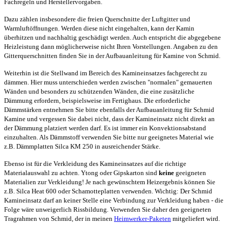
Fachregeln und Herstellervorgaben.
Dazu zählen insbesondere die freien Querschnitte der Luftgitter und
Warmluftöffnungen. Werden diese nicht eingehalten, kann der Kamin
überhitzen und nachhaltig geschädigt werden. Auch entspricht die abgegebene
Heizleistung dann möglicherweise nicht Ihren Vorstellungen. Angaben zu den
Gitterquerschnitten finden Sie in der Aufbauanleitung für Kamine von Schmid.
Weiterhin ist die Stellwand im Bereich des Kamineinsatzes fachgerecht zu
dämmen. Hier muss unterschieden werden zwischen "normalen" gemauerten
Wänden und besonders zu schützenden Wänden, die eine zusätzliche
Dämmung erfordern, beispielsweise im Fertighaus. Die erforderliche
Dämmstärken entnehmen Sie bitte ebenfalls der Aufbauanleitung für Schmid
Kamine und vergessen Sie dabei nicht, dass der Kamineinsatz nicht direkt an
der Dämmung platziert werden darf. Es ist immer ein Konvektionsabstand
einzuhalten. Als Dämmstoff verwenden Sie bitte nur geeignetes Material wie
z.B. Dämmplatten Silca KM 250 in ausreichender Stärke.
Ebenso ist für die Verkleidung des Kamineinsatzes auf die richtige
Materialauswahl zu achten. Ytong oder Gipskarton sind
keine
geeigneten
Materialien zur Verkleidung! Je nach gewünschtem Heizergebnis können Sie
z.B. Silca Heat 600 oder Schamotteplatten verwenden. Wichtig: Der Schmid
Kamineinsatz darf an keiner Stelle eine Verbindung zur Verkleidung haben - die
Folge wäre unweigerlich Rissbildung. Verwenden Sie daher den geeigneten
Tragrahmen von Schmid, der in meinen
Heimwerker-Paketen
mitgeliefert wird.