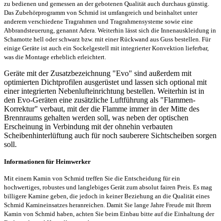
zu bedienen und gemessen an der gebotenen Qualität auch durchaus günstig.
Das Zubehörprogramm von Schmid ist umfangreich und beinhaltet unter
anderem verschiedene Tragrahmen und Tragrahmensysteme sowie eine
Abbrandsteuerung, genannt Adera. Weiterhin lässt sich die Innenauskleidung in
Schamotte hell oder schwarz bzw. mit einer Rückwand aus Guss bestellen. Für
einige Geräte ist auch ein Sockelgestell mit integrierter Konvektion lieferbar,
was die Montage erheblich erleichtert.
Geräte mit der Zusatzbezeichnung "Evo" sind außerdem mit
optimierten Dichtprofilen ausgerüstet und lassen sich optional mit
einer integrierten Nebenlufteinrichtung bestellen. Weiterhin ist in
den Evo-Geräten eine zusätzliche Luftführung als "Flammen-
Korrektur" verbaut, mit der die Flamme immer in der Mitte des
Brennraums gehalten werden soll, was neben der optischen
Erscheinung in Verbindung mit der ohnehin verbauten
Scheibenhinterlüftung auch für noch sauberere Sichtscheiben sorgen
soll.
Informationen für Heimwerker
Mit einem Kamin von Schmid treffen Sie die Entscheidung für ein
hochwertiges, robustes und langlebiges Gerät zum absolut fairen Preis. Es mag
billigere Kamine geben, die jedoch in keiner Beziehung an die Qualität eines
Schmid Kamineinsatzes heranreichen. Damit Sie lange Jahre Freude mit Ihrem
Kamin von Schmid haben, achten Sie beim Einbau bitte auf die Einhaltung der