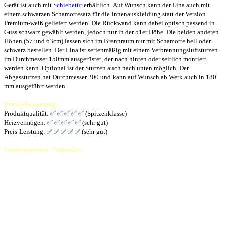
Gerät ist auch mit
Schiebetür
erhältlich. Auf Wunsch kann der Lina auch mit
einem schwarzen Schamottesatz für die Innenauskleidung statt der Version
Premium-weiß geliefert werden. Die Rückwand kann dabei optisch passend in
Guss schwarz gewählt werden, jedoch nur in der 51er Höhe. Die beiden anderen
Höhen (57 und 63cm) lassen sich im Brennraum nur mit Schamotte hell oder
schwarz bestellen. Der Lina ist serienmäßig mit einem Verbrennungsluftstutzen
im Durchmesser 150mm ausgerüstet, der nach hinten oder seitlich montiert
werden kann. Optional ist der Stutzen auch nach unten möglich. Der
Abgasstutzen hat Durchmesser 200 und kann auf Wunsch ab Werk auch in 180
mm ausgeführt werden.
Praxis-Bewertung:
Produktqualität:
✅
✅
✅
✅
✅
(Spitzenklasse)
Heizvermögen:
✅
✅
✅
✅
✅
(sehr gut)
Preis-Leistung:
✅
✅
✅
✅
✅
(sehr gut)
Geräteoptionen / Aufpreise:
Scheibenhöhe 57cm: € 200,00
incl. 19% MwSt.
Scheibenhöhe 63cm: € 400,00
incl. 19% MwSt.
Schamottesatz schwarz
:
€ 150,00
incl. 19% MwSt.
statt Premium hell
Rückwand Guss schwarz
:
€ 350,00
incl. 19% MwSt.
mit Boden Schamotte schwarz
Rückseitige Heiztür: ab € 950,00
incl. 19% MwSt.
Doppelverglasung: auf Anfrage
Sonstiges:
Abgasstutzen
im gewünschten Querschnitt, Blenden, Tragrahmen- und Tragrahmensysteme,