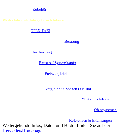
Abbrandsteuerung Adera u.v.m. erhalten Sie gerne auf Anfrage. Ebenso
ein u
mfangreiches
Zubehör
Programm in Profi-Qualität.
Weiterführende Infos, die sich lohnen:
Der Lieferservice
OFEN-TAXI
im Detail
Die Möglichkeiten einer persönlichen
Beratung
bei Ihnen vor Ort
Die Sache mit der
Heizleistung
moderner Kamine
Warum ein kompletter
Bausatz / Systemkamin
eine Alternative sein kann
Wie Camina & Schmid im
Preisvergleich
mit Brunner und Spartherm
abschneidet
Und wie dieser spannende
Vergleich in Sachen Qualität
ausgeht
Darum wurde Camina & Schmid mehrfach
meine
Marke des Jahres
Fachwissen (nicht nur) für den Stammtisch gibt´s bei den
Ofensystemen
Eindrücke aus der Praxis finden Sie unter
Referenzen & Erfahrungen
Weitergehende Infos, Daten und Bilder finden Sie auf der
Hersteller-Homepage