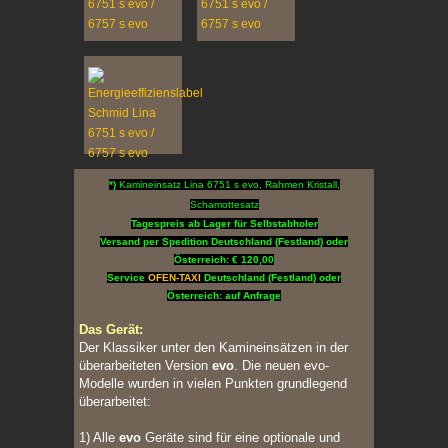
*)
Kamineinsatz Lina 6751 s evo, Rahmen Kristall,
Schamottesatz
Tagespreis ab Lager für Selbstabholer
Versand per Spedition Deutschland (Festland) oder
Österreich: € 120,00
Service
OFEN-TAXI
Deutschland (Festland) oder
Österreich: auf Anfrage
Das Gerät:
Der Klassiker unter den Kamineinsätzen in der
überarbeiteten Version
evo
. Die neuen evo-
Modelle wurden in vielen Punkten grundlegend
überarbeitet:
1) Alle
evo
Geräte sind für eine optionale und