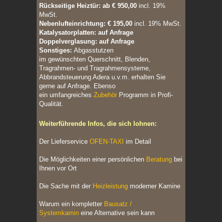
Rückseitige Heiztür: ab € 950,00
incl. 19%
MwSt.
Nebenlufteinrichtung: € 195,00
incl. 19% MwSt.
Katalysatorplatten: auf Anfrage
Doppelverglasung: auf Anfrage
Sonstiges:
Abgasstutzen
im gewünschten Querschnitt, Blenden,
Tragrahmen- und Tragrahmensysteme,
Abbrandsteuerung Adera u.v.m. erhalten Sie
gerne auf Anfrage. Ebenso
ein u
mfangreiches
Zubehör
Programm in Profi-
Qualität.
Weiterführende Infos, die sich lohnen:
Der Lieferservice
OFEN-TAXI
im Detail
Die Möglichkeiten einer persönlichen
Beratung
bei
Ihnen vor Ort
Die Sache mit der
Heizleistung
moderner Kamine
Warum ein kompletter
Bausatz /
Systemkamin
eine Alternative sein kann