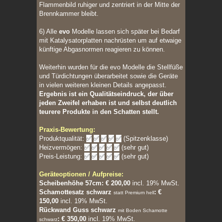
Flammenbild ruhiger und zentriert in der Mitte der
Brennkammer bleibt.
6) Alle
evo
Modelle lassen sich später bei Bedarf
mit Katalysatorplatten nachrüsten um auf etwaige
künftige Abgasnormen reagieren zu können.
Weiterhin wurden für die evo Modelle die Stellfüße
und Türdichtungen überarbeitet sowie die Geräte
in vielen weiteren kleinen Details angepasst.
Ergebnis ist ein Qualitätseindruck, der über
jeden Zweifel erhaben ist und selbst deutlich
teurere Produkte in den Schatten stellt.
Praxis-Bewertung:
Produktqualität:
✅
✅
✅
✅
✅
(Spitzenklasse)
Heizvermögen:
✅
✅
✅
✅
✅
(sehr gut)
Preis-Leistung:
✅
✅
✅
✅
✅
(sehr gut)
Geräteoptionen / Aufpreise:
Scheibenhöhe 57cm: € 200,00
incl. 19% MwSt.
Schamottesatz schwarz
:
€
statt Premium hell
150,00
incl. 19% MwSt.
Rückwand Guss schwarz
mit Boden Schamotte
:
€ 350,00
incl. 19% MwSt.
schwarz