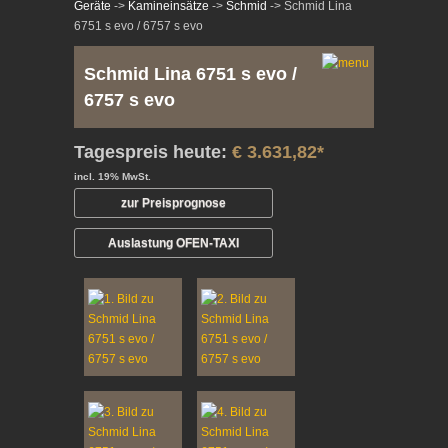
Geräte
->
Kamineinsätze
->
Schmid
-> Schmid Lina
6751 s evo / 6757 s evo
Schmid Lina 6751 s evo /
6757 s evo
Tagespreis heute:
€ 3.631,82*
incl. 19% MwSt.
zur Preisprognose
Auslastung OFEN-TAXI