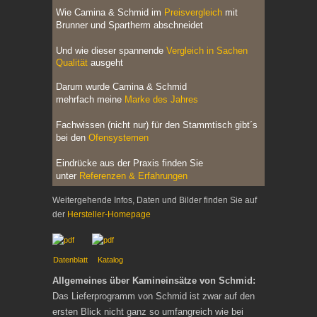
Wie Camina & Schmid im
Preisvergleich
mit
Brunner und Spartherm abschneidet
Und wie dieser spannende
Vergleich in Sachen
Qualität
ausgeht
Darum wurde Camina & Schmid
mehrfach
meine
Marke des Jahres
Fachwissen (nicht nur) für den Stammtisch gibt´s
bei den
Ofensystemen
Eindrücke aus der Praxis finden Sie
unter
Referenzen & Erfahrungen
Weitergehende Infos, Daten und Bilder finden Sie auf
der
Hersteller-Homepage
Datenblatt
Katalog
Allgemeines über Kamineinsätze von Schmid:
Das Lieferprogramm von Schmid ist zwar auf den
ersten Blick nicht ganz so umfangreich wie bei