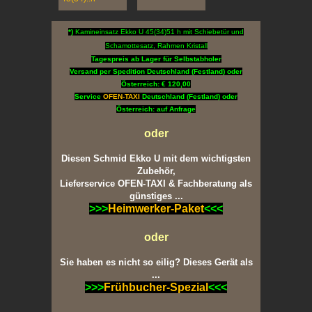
*)
Kamineinsatz Ekko U 45(34)51 h mit Schiebetür und
Schamottesatz, Rahmen Kristall
Tagespreis ab Lager für Selbstabholer
Versand per Spedition Deutschland (Festland) oder
Österreich: € 120,00
Service
OFEN-TAXI
Deutschland (Festland) oder
Österreich: auf Anfrage
oder
Diesen Schmid Ekko U mit dem wichtigsten
Zubehör,
Lieferservice OFEN-TAXI & Fachberatung als
günstiges ...
>>>
Heimwerker-Paket
<<<
oder
Sie haben es nicht so eilig? Dieses Gerät als
...
>>>
Frühbucher-Spezial
<<<