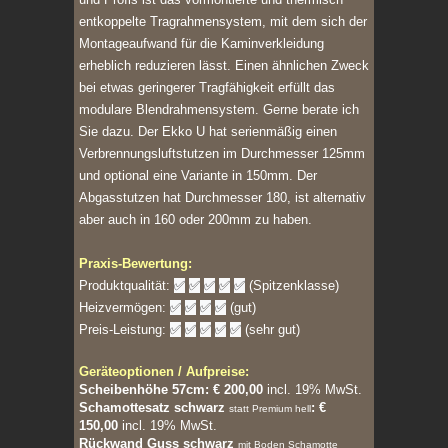
entkoppelte Tragrahmensystem, mit dem sich der
Montageaufwand für die Kaminverkleidung
erheblich reduzieren lässt. Einen ähnlichen Zweck
bei etwas geringerer Tragfähigkeit erfüllt das
modulare Blendrahmensystem. Gerne berate ich
Sie dazu. Der Ekko U hat serienmäßig einen
Verbrennungsluftstutzen im Durchmesser 125mm
und optional eine Variante in 150mm. Der
Abgasstutzen hat Durchmesser 180, ist alternativ
aber auch in 160 oder 200mm zu haben.
Praxis-Bewertung:
Produktqualität:
✅
✅
✅
✅
✅
(Spitzenklasse)
Heizvermögen:
✅
✅
✅
✅
(gut)
Preis-Leistung:
✅
✅
✅
✅
✅
(sehr gut)
Geräteoptionen / Aufpreise:
Scheibenhöhe 57cm: € 200,00
incl. 19% MwSt.
Schamottesatz schwarz
:
€
statt Premium hell
150,00
incl. 19% MwSt.
Rückwand Guss schwarz
mit Boden Schamotte