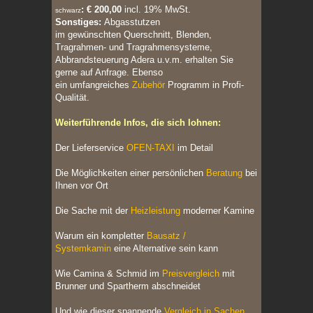
:
€ 200,00
incl. 19% MwSt.
schwarz
Sonstiges:
Abgasstutzen
im gewünschten Querschnitt, Blenden,
Tragrahmen- und Tragrahmensysteme,
Abbrandsteuerung Adera u.v.m. erhalten Sie
gerne auf Anfrage. Ebenso
ein u
mfangreiches
Zubehör
Programm in Profi-
Qualität.
Weiterführende Infos, die sich lohnen:
Der Lieferservice
OFEN-TAXI
im Detail
Die Möglichkeiten einer persönlichen
Beratung
bei
Ihnen vor Ort
Die Sache mit der
Heizleistung
moderner Kamine
Warum ein kompletter
Bausatz /
Systemkamin
eine Alternative sein kann
Wie Camina & Schmid im
Preisvergleich
mit
Brunner und Spartherm abschneidet
Und wie dieser spannende
Vergleich in Sachen