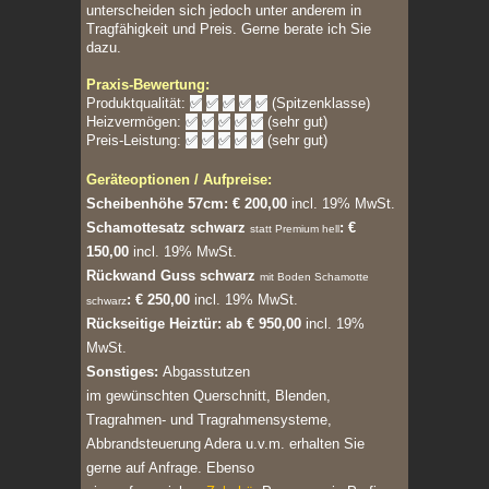
unterscheiden sich jedoch unter anderem in
Tragfähigkeit und Preis. Gerne berate ich Sie
dazu.
Praxis-Bewertung:
Produktqualität:
✅
✅
✅
✅
✅
(Spitzenklasse)
Heizvermögen:
✅
✅
✅
✅
✅
(sehr gut)
Preis-Leistung:
✅
✅
✅
✅
✅
(sehr gut)
Geräteoptionen / Aufpreise:
Scheibenhöhe 57cm: € 200,00
incl. 19% MwSt.
Schamottesatz schwarz
:
€
statt Premium hell
150,00
incl. 19% MwSt.
Rückwand Guss schwarz
mit Boden Schamotte
:
€ 250,00
incl. 19% MwSt.
schwarz
Rückseitige Heiztür: ab € 950,00
incl. 19%
MwSt.
Sonstiges:
Abgasstutzen
im gewünschten Querschnitt, Blenden,
Tragrahmen- und Tragrahmensysteme,
Abbrandsteuerung Adera u.v.m. erhalten Sie
gerne auf Anfrage. Ebenso