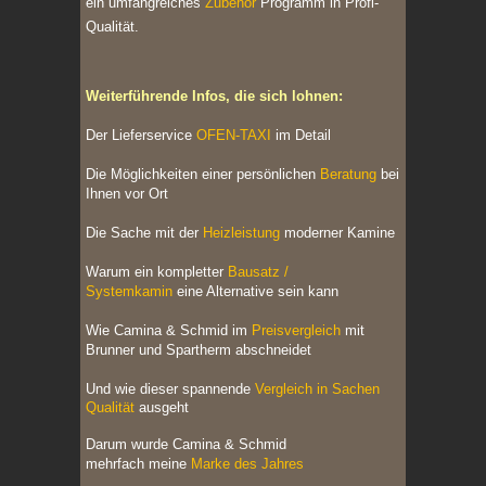
ein u
mfangreiches
Zubehör
Programm in Profi-
Qualität.
Weiterführende Infos, die sich lohnen:
Der Lieferservice
OFEN-TAXI
im Detail
Die Möglichkeiten einer persönlichen
Beratung
bei
Ihnen vor Ort
Die Sache mit der
Heizleistung
moderner Kamine
Warum ein kompletter
Bausatz /
Systemkamin
eine Alternative sein kann
Wie Camina & Schmid im
Preisvergleich
mit
Brunner und Spartherm abschneidet
Und wie dieser spannende
Vergleich in Sachen
Qualität
ausgeht
Darum wurde Camina & Schmid
mehrfach
meine
Marke des Jahres