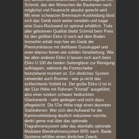
Schmid, das den Wünschen der Bauherren nach
möglichst viel Feuersicht absolut gerecht wird.
Mit einer schwarzen Brennraum-Auskleidung lässt
sich das Gerät noch weiter veredeln und sogar
eine Guss-Rückwand ist optional erhältlich. Trotz
aller gebotenen Qualität bleibt Schmid beim Preis
für den größten Ekko U noch auf dem Boden.
Immerhin erhält man hier ein Gerät der
Premiumklasse mit drehbarer Gusskuppel und
einer ebenso feinen wie soliden Verarbeitung. Wie
bei allen anderen Ekko U lassen sich auch beim
Ekko U 100 die beiden Seitengläser zur Reinigung
aufklappen, während die Frontscheibe
feststehend montiert ist. Ein ähnliches System
verwendet auch Brunner - was ja nicht das
schlechteste Vorbild ist. Der große Ekko U ist in
der 51er Höhe mit Rahmen "Kristall" ausgeführt,
also einer rundum schwarz bedruckten
Glaskeramik - sehr gediegen und noch dazu
pflegeleicht. Die 57er Höhe trägt einen dezenten
Stahlrahmen. Wer sich den Aufwand für die
Kaminverkleidung deutlich reduzieren möchte,
denkt gerne mal über das optionale
Tragrahmensystem oder das ebenfalls optionale
Modulare Blendrahmensystem BRS nach. Beide
Systeme erfüllen einen ähnlichen Zweck,