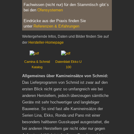
Fachwissen (nicht nur) für den Stammtisch gibt´s
bei den
Ofensystemen
Eindrücke aus der Praxis finden Sie
unter
Referenzen & Erfahrungen
Weitergehende Infos, Daten und Bilder finden Sie auf
der
Hersteller-Homepage
Camina & Schmid
Datenblatt Ekko U
Katalog
100
Allgemeines über Kamineinsätze von Schmid:
Das Lieferprogramm von Schmid ist zwar auf den
ersten Blick nicht ganz so umfangreich wie bei
anderen Herstellern, jedoch überzeugen sämtliche
Geräte mit sehr hochwertiger und langlebiger
Bauweise. So sind fast alle Kamineinsätze der
Serien Lina, Ekko, Ronda und Pano mit einer
besonders haltbaren Gusskuppel ausgestattet, die
bei anderen Herstellern gar nicht oder nur gegen