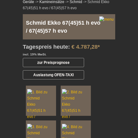
Geräte
->
Kamineinsätze
->
Schmid
-> Schmid Ekko
67(45)51 h evo / 67(45)57 h evo
Schmid Ekko 67(45)51 h evo
/ 67(45)57 h evo
Tagespreis heute:
€ 4.787,28*
incl. 19% MwSt.
zur Preisprognose
Auslastung OFEN-TAXI