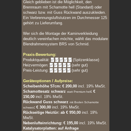
Gleich geblieben ist die Möglichkeit, den
Brennraum mit Schamotte hell (Standard) oder
schwarz bzw. mit Guss Rückwand auszukleiden.
Ein Verbrennungsluftstutzen im Durchmesser 125
gehört zu Lieferumfang.
Wer sich die Montage der Kaminverkleidung
deutlich vereinfachen möchte, wählt das modulare
Blendrahmensystem BRS von Schmid.
Praxis-Bewertung:
Produktqualität:
✅
✅
✅
✅
✅
(Spitzenklasse)
Heizvermögen:
✅
✅
✅
✅
✅
(sehr gut)
Preis-Leistung:
✅
✅
✅
✅
✅
(sehr gut)
Geräteoptionen / Aufpreise:
Scheibenhöhe 57cm: € 200,00
incl. 19% MwSt.
Schamottesatz schwarz
:
€
statt Premium hell
150,00
incl. 19% MwSt.
Rückwand Guss schwarz
mit Boden Schamotte
:
€ 300,00
incl. 19% MwSt.
schwarz
Rückseitige Heiztür: ab € 950,00
incl. 19%
MwSt.
Nebenlufteinrichtung: € 195,00
incl. 19% MwSt.
Katalysatorplatten: auf Anfrage