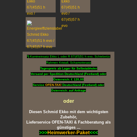
*)
Kamineinsatz Ekko L oder R 67(45)51 h evo, Schiebetür,
Rahmen Kristall, Schamottesatz
Tagespreis ab Lager für Selbstabholer
Versand per Spedition Deutschland (Festland) oder
Österreich: € 120,00
Service
OFEN-TAXI
Deutschland (Festland) oder
Österreich: auf Anfrage
oder
Diesen Schmid Ekko mit dem wichtigsten
Zubehör,
Lieferservice OFEN-TAXI & Fachberatung als
günstiges ...
>>>
Heimwerker-Paket
<<<