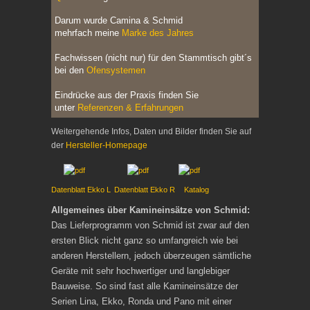
Darum wurde Camina & Schmid
mehrfach
meine
Marke des Jahres
Fachwissen (nicht nur) für den Stammtisch gibt´s
bei den
Ofensystemen
Eindrücke aus der Praxis finden Sie
unter
Referenzen & Erfahrungen
Weitergehende Infos, Daten und Bilder finden Sie auf
der
Hersteller-Homepage
Datenblatt Ekko L
Datenblatt Ekko R
Katalog
Allgemeines über Kamineinsätze von Schmid:
Das Lieferprogramm von Schmid ist zwar auf den
ersten Blick nicht ganz so umfangreich wie bei
anderen Herstellern, jedoch überzeugen sämtliche
Geräte mit sehr hochwertiger und langlebiger
Bauweise. So sind fast alle Kamineinsätze der
Serien Lina, Ekko, Ronda und Pano mit einer