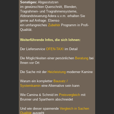
Sonstiges:
Abgasstutzen
im gewünschten Querschnitt, Blenden,
Tragrahmen- und Tragrahmensysteme,
Abbrandsteuerung Adera u.v.m. erhalten Sie
gerne auf Anfrage. Ebenso
ein u
mfangreiches
Zubehör
Programm in Profi-
Qualität.
Weiterführende Infos, die sich lohnen:
Der Lieferservice
OFEN-TAXI
im Detail
Die Möglichkeiten einer persönlichen
Beratung
bei
Ihnen vor Ort
Die Sache mit der
Heizleistung
moderner Kamine
Warum ein kompletter
Bausatz /
Systemkamin
eine Alternative sein kann
Wie Camina & Schmid im
Preisvergleich
mit
Brunner und Spartherm abschneidet
Und wie dieser spannende
Vergleich in Sachen
Qualität
ausgeht