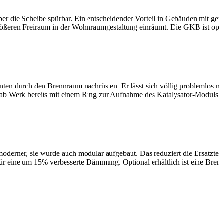
ber die Scheibe spürbar. Ein entscheidender Vorteil in Gebäuden mit 
rößeren Freiraum in der Wohnraumgestaltung einräumt. Die GKB ist opti
 unten durch den Brennraum nachrüsten. Er lässt sich völlig problemlo
 ab Werk bereits mit einem Ring zur Aufnahme des Katalysator-Moduls
moderner, sie wurde auch modular aufgebaut. Das reduziert die Ersatz
ür eine um 15% verbesserte Dämmung. Optional erhältlich ist eine Bre