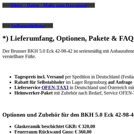
>>>
Bilder - Daten - Maße zum Download
<<<
>>>
Aufbauanleitung
<<<
*) Lieferumfang, Optionen, Pakete & FAQ
Der Brunner BKH 5.0 Eck 42-98-42 ist serienmäßig mit Anbaurahmen u
verstellbare Füße.
Tagespreis incl. Versand
per Spedition in Deutschland (Festla
Rabatt für Selbstabholer
im Lager Regensburg
auf Anfrage
Lieferservice
OFEN-TAXI
in Deutschland und Österreich mit
Heimwerker-Paket
mit Zubehör nach Bedarf, Service OFEN-T
Optionen und Zubehör für den BKH 5.0 Eck 42-98-4
Glaskeramik beschichtet GKB: € 320,00
Feuerraum Rückwand Guss: € 360,00