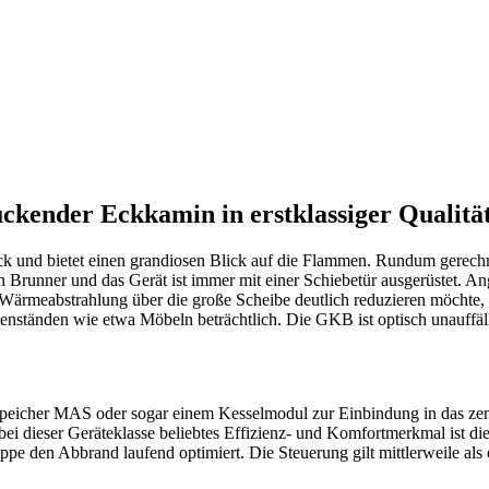
kender Eckkamin in erstklassiger Qualität
 und bietet einen grandiosen Blick auf die Flammen. Rundum gerechnet 
runner und das Gerät ist immer mit einer Schiebetür ausgerüstet. Ang
e Wärmeabstrahlung über die große Scheibe deutlich reduzieren möchte,
enständen wie etwa Möbeln beträchtlich. Die GKB ist optisch unauffäll
speicher MAS oder sogar einem Kesselmodul zur Einbindung in das zent
 bei dieser Geräteklasse beliebtes Effizienz- und Komfortmerkmal ist
pe den Abbrand laufend optimiert. Die Steuerung gilt mittlerweile als 