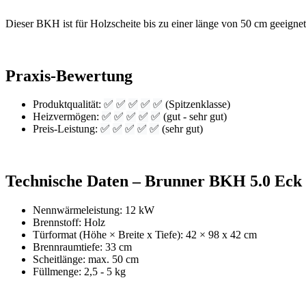
Dieser BKH ist für Holzscheite bis zu einer länge von 50 cm geeignet
Praxis-Bewertung
Produktqualität:
✅
✅
✅
✅
✅
(Spitzenklasse)
Heizvermögen:
✅
✅
✅
✅
✅
(gut - sehr gut)
Preis-Leistung:
✅
✅
✅
✅
✅
(sehr gut)
Technische Daten – Brunner BKH 5.0 Eck 
Nennwärmeleistung: 12 kW
Brennstoff: Holz
Türformat (Höhe × Breite x Tiefe): 42 × 98 x 42 cm
Brennraumtiefe: 33 cm
Scheitlänge: max. 50 cm
Füllmenge: 2,5 - 5 kg