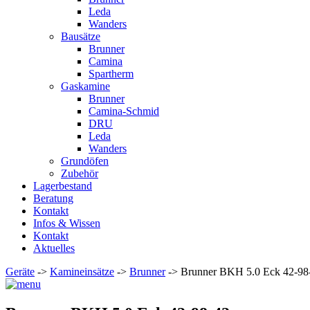
Leda
Wanders
Bausätze
Brunner
Camina
Spartherm
Gaskamine
Brunner
Camina-Schmid
DRU
Leda
Wanders
Grundöfen
Zubehör
Lagerbestand
Beratung
Kontakt
Infos & Wissen
Kontakt
Aktuelles
Geräte
->
Kamineinsätze
->
Brunner
-> Brunner BKH 5.0 Eck 42-98