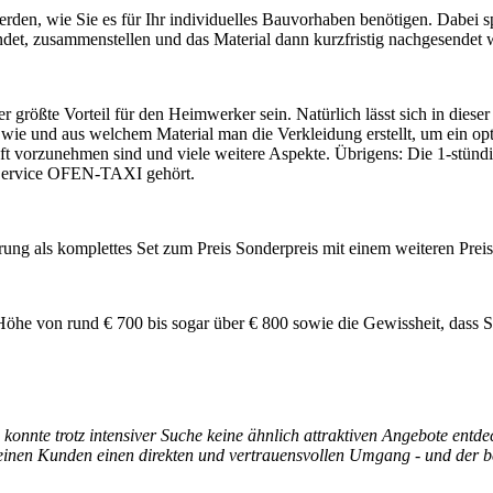
den, wie Sie es für Ihr individuelles Bauvorhaben benötigen. Dabei spi
findet, zusammenstellen und das Material dann kurzfristig nachgesendet 
größte Vorteil für den Heimwerker sein. Natürlich lässt sich in dieser Z
e wie und aus welchem Material man die Verkleidung erstellt, um ein
ft vorzunehmen sind und viele weitere Aspekte. Übrigens: Die 1-stündi
 Service OFEN-TAXI gehört.
g als komplettes Set zum Preis Sonderpreis mit einem weiteren Preisv
öhe von rund € 700 bis sogar über € 800 sowie die Gewissheit, dass Sie
 konnte trotz intensiver Suche keine ähnlich attraktiven Angebote entd
einen Kunden einen direkten und vertrauensvollen Umgang - und der beg