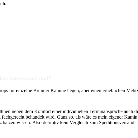
ich.
s interessant sind?
ops für einzelne Brunner Kamine liegen, aber einen erheblichen Mehrw
t Ihnen neben dem Komfort einer individuellen Terminabsprache auch die
d fachgerecht behandelt wird. Ganz so, als wäre es mein eigener Kami
hätzen wissen. Also definitiv kein Vergleich zum Speditionsversand.