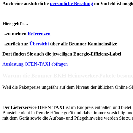
Auch eine ausführliche
persönliche Beratung
im Vorfeld ist mögl
Hier geht´s...
...zu meinen
Referenzen
...zurück zur
Übersicht
über alle Brunner Kamineinsätze
Dort finden Sie auch die jeweiligen Energie-Effizienz-Label
Auslastung OFEN-TAXI abfragen
Warum die Brunner BKH Heimwerker-Pakete besonder
Weil die Paketpreise ungefähr auf dem Niveau der üblichen Online-Sh
Der
Lieferservice OFEN-TAXI
ist im Endpreis enthalten und biete
Baustelle nicht in fremde Hände gerät und dabei immer vorsichtig un
mit dem Gerät sowie die Aufbau- und Pflegehinweise werden Sie zu sc