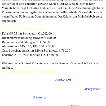
lackiert oder gelb emailliert gewählt werden. Der Kala eignet sich je nach
Variante bevorzugt für Holzscheite um 25 bis 33cm. Eine Anschlussmöglichkeit
für externe Verbrennungsluft ist ebenso serienmäßig wie der Sockelrahmen mit
verstellbaren Füßen samt Gummidämpfern. Der Kala ist zur Mehrfachbelegung
zugelassen.
Varianten & Optionen Aufpreise:
Kala H F 55 mit Schiebetür: € 1.002,00
Brennraumauskleidung schwarz: € 190,00
Brennraumauskleidung gelb: € 243,00
Abgasstutzen 145, 160, 180, 200: € 53,00
Guss-Speicheraufsatz mit 120kg Schamotte: € 739,00
Ledatronic LT 3 WiFi für Kala F: € 1.456,00
Weiteres Leda Original Zubehör wie diverse Blenden, Stutzen, LWS etc. auf
Anfrage.
Was Sie sonst noch interessieren könnte:
Warum Kamineinsätze von Leda so gerne
OFEN-TAXI
fahren.
Warmluftofen? Kombiofen? Grundofen? Ein Überblick über die
Ofensysteme
.
Warum eine persönliche
Beratung
vor Ort empfehlenswert sein kann.
Selbstverständlich finden Sie bei mir auch weiteres
Zubehör
in Profi-Qualität.