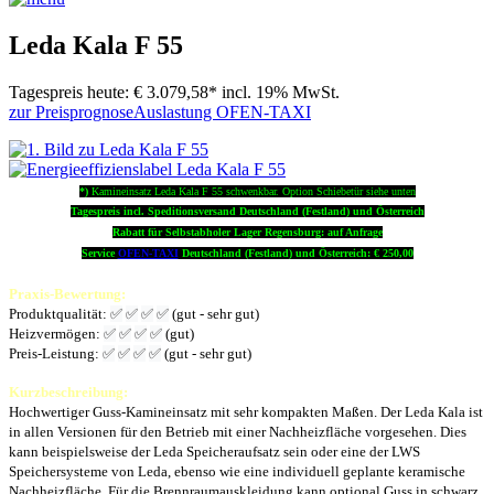
Leda Kala F 55
Tagespreis heute:
€ 3.079,58*
incl. 19% MwSt.
zur Preisprognose
Auslastung OFEN-TAXI
*)
Kamineinsatz Leda Kala F 55 schwenkbar. Option Schiebetür siehe unten
Tagespreis incl. Speditionsversand Deutschland (Festland) und Österreich
Rabatt für Selbstabholer Lager Regensburg: auf Anfrage
Service
OFEN-TAXI
Deutschland (Festland) und Österreich: € 250,00
Praxis-Bewertung:
Produktqualität:
✅
✅
✅
✅
(gut - sehr gut)
Heizvermögen:
✅
✅
✅
✅
(gut)
Preis-Leistung:
✅
✅
✅
✅
(gut - sehr gut)
Kurzbeschreibung:
Hochwertiger Guss-Kamineinsatz mit sehr kompakten Maßen. Der Leda Kala ist
in allen Versionen für den Betrieb mit einer Nachheizfläche vorgesehen. Dies
kann beispielsweise der Leda Speicheraufsatz sein oder eine der LWS
Speichersysteme von Leda, ebenso wie eine individuell geplante keramische
Nachheizfläche. Für die Brennraumauskleidung kann optional Guss in schwarz