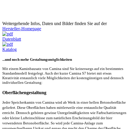
Wichtig: Bei der Variante mit Schiebetür und seitlichem Rauchrohranschluss
benötigen Sie zur Montage einen verstellbaren Rohrbogen. Dazu berate ich Sie
gerne.
Weitergehende Infos, Daten und Bilder finden Sie auf der
Hersteller-Homepage
Datenblatt
Katalog
...und noch mehr Gestaltungsmöglichkeiten
Mit einem Kaminbausatz von Camina sind Sie keineswegs auf ein bestimmtes
Standardmodell festgelegt. Auch der kurze Camina S7 bietet mit etwas
Kreativität erstaunlich viele Möglichkeiten der kostengünstigen und dennoch
individuellen Gestaltung:
Oberflächengestaltung
Jeder Speicherkamin von Camina wird ab Werk in einer hellen Betonoberfläche
geliefert. Diese Oberflächen haben mittlerweile eine erstaunliche Qualität
erreicht. Dennoch gehören gewisse Unregelmäßigkeiten wie Farbschattierungen
oder kleine Lufteinschlüsse zum natürlichen Erscheinungsbild der hier
verwendeten Betonoberfläche. So wird jede Camina-Anlage zum
unverwechselbaren Unikat und genau das macht den Charme der Oberfläche