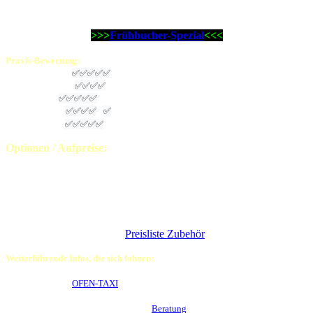
Sie haben es nicht so eilig?
Bitteschön, Ihr Camina S7 hoch als ...
>>>
Frühbucher-Spezial
<<<
Praxis-
Bewertung
:
Passgenauigkeit:
✅
✅
✅
✅
✅
Aufbauanleitung:
✅
✅
✅
✅
Montagezeit:
✅
✅
✅
✅
✅
Heizvermögen:
✅
✅
✅
✅
(
✅
)
Preis-Leistung:
✅
✅
✅
✅
✅
Optionen / Aufpreise:
- Aufpreis
Schiebetür
statt schwenkbarer Tür:
€ 750,00
incl. 19% MwSt.
- Türanschlag
links oder rechts wählbar
ohne Aufpreis
-
Rauchrohrabgang wählbar
160, 180 oder 200mm
ohne
Aufpreis
- Schamottesatz schwarz
:
€ 150,00
incl. 19% MwSt.
statt Premium hell
- Abbrandsteuerung Schmid Adera
auf Anfrage
-
Weiteres Zubehör
siehe
Preisliste Zubehör
oder
auf Anfrage
Weiterführende Infos, die sich lohnen:
Der Lieferservice
OFEN-TAXI
im Detail
Die Möglichkeiten einer persönlichen
Beratung
bei Ihnen vor Ort