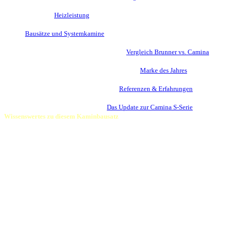
Die Sache mit der
Heizleistung
moderner Kamine
Warum
Bausätze und Systemkamine
für Heimwerker 1. Wahl sind
Wer liefert den besseren Kaminbausatz? Der
Vergleich Brunner vs. Camina
Darum wurde Camina & Schmid mehrfach
meine
Marke des Jahres
Eindrücke aus der Praxis finden Sie unter
Referenzen & Erfahrungen
Bleiben Sie auf dem neuesten Stand:
Das Update zur Camina S-Serie
Wissenswertes zu diesem Kaminbausatz
Info:
Die wasserführende Variante der Camina S7 TV ist ebenso nicht mehr
lieferbar wie die Versionen mit den kleineren Lina 45.. oder Lina 55..
Übrig bleibt die S7 in der bisher ohnehin am meisten gefragten Variante mit
dem großen Lina 6751, der optional auch mit Schiebetür zu haben ist.
Zweifellos auch die Ausführung mit den harmonischsten Proportionen.
Die Camina S7 TV ist 1.070mm breit, 650mm tief und in der hohen Variante
1.776mm hoch. Das Gesamtgewicht liegt bei ca. 707kg, die Variante mit
Schiebetür ist etwas schwerer. Achten Sie daher auf einen tragfähigen
Untergrund.