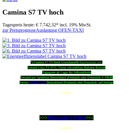
Camina S7 TV hoch
Tagespreis heute:
€ 7.742,32*
incl. 19% MwSt.
zur Preisprognose
Auslastung OFEN-TAXI
*) Camina S7 TV hoch Grundmodell
Kaminbausatz incl.
Schmid Lina TV 6751, Türen schwenkbar, Rahmen Kristall
Tagespreis ab Lager für Selbstabholer
Versand per Spedition Deutschland (Festland) oder Österreich: € 190,00
Service
OFEN-TAXI
Deutschland (Festland) oder Österreich: auf Anfrage
oder
Der Kaminbausatz Camina S7 TV hoch mit dem wichtigsten
Zubehör und Service OFEN-TAXI als günstiges:
>>>
Heimwerker-Paket
<<<
oder