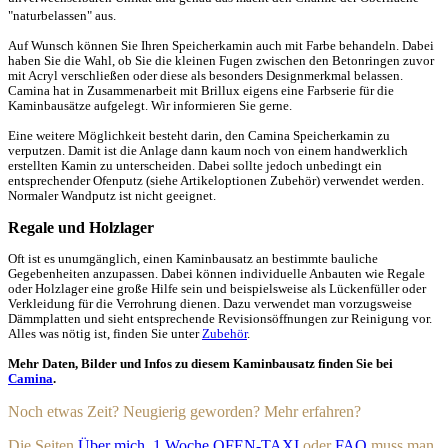
"naturbelassen" aus.
Auf Wunsch können Sie Ihren Speicherkamin auch mit Farbe behandeln. Dabei
haben Sie die Wahl, ob Sie die kleinen Fugen zwischen den Betonringen zuvor
mit Acryl verschließen oder diese als besonders Designmerkmal belassen.
Camina hat in Zusammenarbeit mit Brillux eigens eine Farbserie für die
Kaminbausätze aufgelegt. Wir informieren Sie gerne.
Eine weitere Möglichkeit besteht darin, den Camina Speicherkamin zu
verputzen. Damit ist die Anlage dann kaum noch von einem handwerklich
erstellten Kamin zu unterscheiden. Dabei sollte jedoch unbedingt ein
entsprechender Ofenputz (siehe Artikeloptionen Zubehör) verwendet werden.
Normaler Wandputz ist nicht geeignet.
Regale und Holzlager
Oft ist es unumgänglich, einen Kaminbausatz an bestimmte bauliche
Gegebenheiten anzupassen. Dabei können individuelle Anbauten wie Regale
oder Holzlager eine große Hilfe sein und beispielsweise als Lückenfüller oder
Verkleidung für die Verrohrung dienen. Dazu verwendet man vorzugsweise
Dämmplatten und sieht entsprechende Revisionsöffnungen zur Reinigung vor.
Alles was nötig ist, finden Sie unter
Zubehör
.
Mehr Daten, Bilder und Infos zu diesem Kaminbausatz finden Sie bei
Camina
.
Noch etwas Zeit? Neugierig geworden? Mehr erfahren?
Die Seiten
Über mich
,
1 Woche OFEN-TAXI
oder
FAQ
muss man