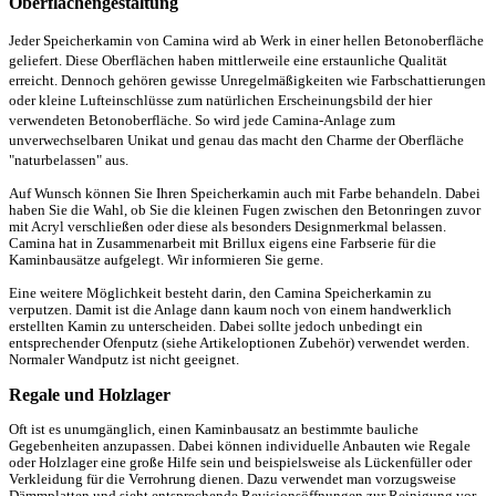
Oberflächengestaltung
Jeder Speicherkamin von Camina wird ab Werk in einer hellen Betonoberfläche
geliefert. Diese Oberflächen haben mittlerweile eine erstaunliche Qualität
erreicht. Dennoch gehören gewisse Unregelmäßigkeiten wie Farbschattierungen
oder kleine Lufteinschlüsse zum natürlichen Erscheinungsbild der hier
verwendeten Betonoberfläche. So wird jede Camina-Anlage zum
unverwechselbaren Unikat und genau das macht den Charme der Oberfläche
"naturbelassen" aus.
Auf Wunsch können Sie Ihren Speicherkamin auch mit Farbe behandeln. Dabei
haben Sie die Wahl, ob Sie die kleinen Fugen zwischen den Betonringen zuvor
mit Acryl verschließen oder diese als besonders Designmerkmal belassen.
Camina hat in Zusammenarbeit mit Brillux eigens eine Farbserie für die
Kaminbausätze aufgelegt. Wir informieren Sie gerne.
Eine weitere Möglichkeit besteht darin, den Camina Speicherkamin zu
verputzen. Damit ist die Anlage dann kaum noch von einem handwerklich
erstellten Kamin zu unterscheiden. Dabei sollte jedoch unbedingt ein
entsprechender Ofenputz (siehe Artikeloptionen Zubehör) verwendet werden.
Normaler Wandputz ist nicht geeignet.
Regale und Holzlager
Oft ist es unumgänglich, einen Kaminbausatz an bestimmte bauliche
Gegebenheiten anzupassen. Dabei können individuelle Anbauten wie Regale
oder Holzlager eine große Hilfe sein und beispielsweise als Lückenfüller oder
Verkleidung für die Verrohrung dienen. Dazu verwendet man vorzugsweise
Dämmplatten und sieht entsprechende Revisionsöffnungen zur Reinigung vor.