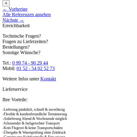
×
←
Vorherige
Alle Referenzen ansehen
Nächste
→
Erreichbarkeit
Technische Fragen?
Fragen zu Lieferzeiten?
Bestellungen?
Sonstige Wünsche?
Tel.:
0 99 74 - 90 29 44
Mobil:
01 52 - 54 02 52 73
Weitere Infos unter
Kontakt
Lieferservice
Ihre Vorteile:
-Lieferung pünktlich, schnell & zuverlässig
-Flexible & kundenfreundliche Terminierung
-Anlieferung Abend & Wochenende möglich
-Schonender & fachgerechter Transport
-Kein Flugrost & keine Transportschäden
-Übergabe & Warenprüfung ohne Zeitdruck
-Gemeinsame Sichtkontrolle & Einweisung