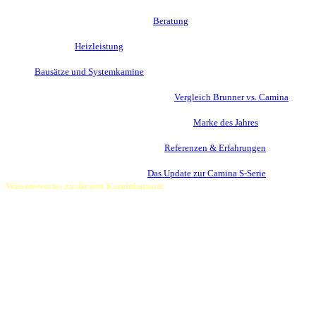
Die Möglichkeiten einer persönlichen
Beratung
bei Ihnen vor Ort
Die Sache mit der
Heizleistung
moderner Kamine
Warum
Bausätze und Systemkamine
für Heimwerker 1. Wahl sind
Wer liefert den besseren Kaminbausatz? Der
Vergleich Brunner vs. Camina
Darum wurde Camina & Schmid mehrfach
meine
Marke des Jahres
Eindrücke aus der Praxis finden Sie unter
Referenzen & Erfahrungen
Bleiben Sie auf dem neuesten Stand:
Das Update zur Camina S-Serie
Wissenswertes zu diesem Kaminbausatz
Info:
Die wasserführende Variante der Camina S7 ist ebenso nicht
mehr lieferbar wie die Version mit den kleineren Lina 45.. oder Lina
55..
Übrig bleibt die S7 kurz in der bisher ohnehin am meisten gefragten
Variante mit dem großen Lina 6751, der optional auch mit
Schiebetür zu haben ist. Zweifellos auch die Ausführung mit den
harmonischsten Proportionen.