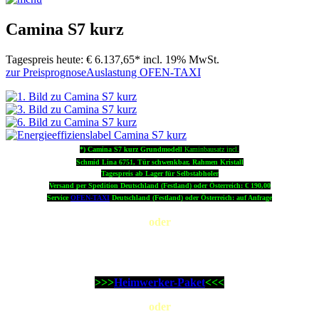
Camina S7 kurz
Tagespreis heute:
€ 6.137,65*
incl. 19% MwSt.
zur Preisprognose
Auslastung OFEN-TAXI
*) Camina S7 kurz Grundmodell
Kaminbausatz incl.
Schmid Lina 6751, Tür schwenkbar, Rahmen Kristall
Tagespreis ab Lager für Selbstabholer
Versand per Spedition Deutschland (Festland) oder Österreich: € 190,00
Service
OFEN-TAXI
Deutschland (Festland) oder Österreich: auf Anfrage
oder
Der Kaminbausatz Camina S7 kurz mit dem wichtigsten
Zubehör und
Lieferservice original OFEN-TAXI als günstiges ...
>>>
Heimwerker-Paket
<<<
oder