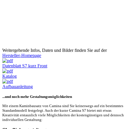
Die Camina S7 ist 1.070mm breit, 650mm tief und in der kurzen
Variante nur 1.476mm hoch. Das Gesamtgewicht liegt bei ca.
649kg, die Variante mit Schiebetür ist etwas schwerer. Achten Sie
daher auf einen tragfähigen Untergrund.
Wichtig: Bei der Variante mit Schiebetür ist der Rauchrohranschluss
nur nach hinten möglich. Für einen seitlichen Rauchrohranschluss
wählen Sie die Camina S7 in der hohen Version und dazu einen
verstellbaren Rohrbogen.
Weitergehende Infos, Daten und Bilder finden Sie auf der
Hersteller-Homepage
Datenblatt S7 kurz Front
Katalog
Aufbauanleitung
...und noch mehr Gestaltungsmöglichkeiten
Mit einem Kaminbausatz von Camina sind Sie keineswegs auf ein bestimmtes
Standardmodell festgelegt. Auch der kurze Camina S7 bietet mit etwas
Kreativität erstaunlich viele Möglichkeiten der kostengünstigen und dennoch
individuellen Gestaltung: