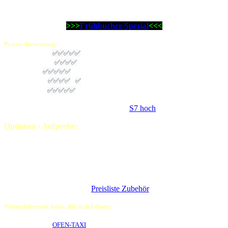
Sie haben es nicht so eilig?
Bitteschön, Ihr Camina S7 kurz als ...
>>>
Frühbucher-Spezial
<<<
Praxis-
Bewertung
:
Passgenauigkeit:
✅
✅
✅
✅
✅
Aufbauanleitung:
✅
✅
✅
✅
Montagezeit:
✅
✅
✅
✅
✅
Heizvermögen:
✅
✅
✅
✅
(
✅
)
Preis-Leistung:
✅
✅
✅
✅
✅
Der Camina S7 ist auch in der Version
S7 hoch
lieferbar
Optionen / Aufpreise:
- Aufpreis
Schiebetür
statt schwenkbarer Tür:
€ 750,00
incl. 19% MwSt.
- Türanschlag
links oder rechts wählbar
ohne Aufpreis
-
Rauchrohrabgang wählbar
160, 180 oder 200mm
ohne
Aufpreis
- Schamottesatz schwarz
:
€ 150,00
incl. 19% MwSt.
statt Premium hell
- Abbrandsteuerung Schmid Adera:
auf Anfrage
-
Weiteres Zubehör
siehe
Preisliste Zubehör
oder
auf Anfrage
Weiterführende Infos, die sich lohnen:
Der Lieferservice
OFEN-TAXI
im Detail