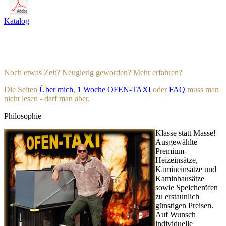
Katalog
Noch etwas Zeit? Neugierig geworden? Mehr erfahren?
Die Seiten
Über mich
,
1 Woche OFEN-TAXI
oder
FAQ
muss man
nicht lesen - darf man aber.
Philosophie
Klasse statt Masse!
Ausgewählte
Premium-
Heizeinsätze,
Kamineinsätze und
Kaminbausätze
sowie Speicheröfen
zu erstaunlich
günstigen Preisen.
Auf Wunsch
individuelle