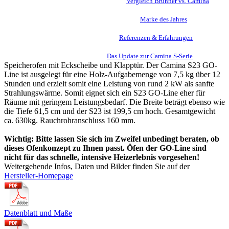
Wer liefert den besseren Kaminbausatz? Der
Vergleich Brunner vs. Camina
Darum wurde Camina & Schmid mehrfach
meine
Marke des Jahres
Eindrücke aus der Praxis finden Sie unter
Referenzen & Erfahrungen
Bleiben Sie auf dem neuesten Stand:
Das Update zur Camina S-Serie
Speicherofen mit Eckscheibe und Klapptür. Der Camina S23 GO-
Line ist ausgelegt für eine Holz-Aufgabemenge von 7,5 kg über 12
Stunden und erzielt somit eine Leistung von rund 2 kW als sanfte
Strahlungswärme. Somit eignet sich ein S23 GO-Line eher für
Räume mit geringem Leistungsbedarf. Die Breite beträgt ebenso wie
die Tiefe 61,5 cm und der S23 ist 199,5 cm hoch. Gesamtgewicht
ca. 630kg. Rauchrohranschluss 160 mm.
Wichtig: Bitte lassen Sie sich im Zweifel unbedingt beraten, ob
dieses Ofenkonzept zu Ihnen passt. Öfen der GO-Line sind
nicht für das schnelle, intensive Heizerlebnis vorgesehen!
Weitergehende Infos, Daten und Bilder finden Sie auf der
Hersteller-Homepage
Datenblatt und Maße