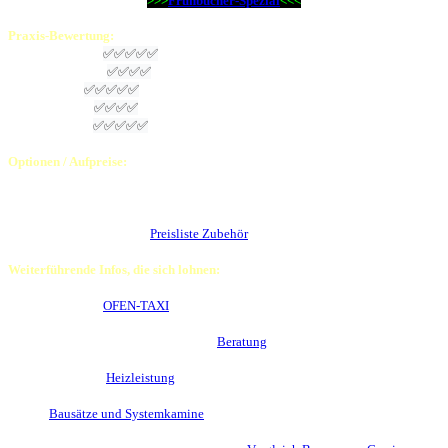
>>>
Frühbucher-Spezial
<<<
Praxis-
Bewertung
:
Passgenauigkeit:
✅
✅
✅
✅
✅
Aufbauanleitung:
✅
✅
✅
✅
Montagezeit:
✅
✅
✅
✅
✅
Heizvermögen:
✅
✅
✅
✅
Preis-Leistung:
✅
✅
✅
✅
✅
Optionen / Aufpreise:
- Abbrandsteuerung Schmid Adera:
auf Anfrage
- Lamellengitter mit Stutzenblech € 120,00
- Türanschlag links oder rechts wählbar ohne Aufpreis
-
Weiteres Zubehör
siehe
Preisliste Zubehör
oder
auf Anfrage
Weiterführende Infos, die sich lohnen:
Der Lieferservice
OFEN-TAXI
im Detail
Die Möglichkeiten einer persönlichen
Beratung
bei Ihnen vor Ort
Die Sache mit der
Heizleistung
moderner Kamine
Warum
Bausätze und Systemkamine
für Heimwerker 1. Wahl sind