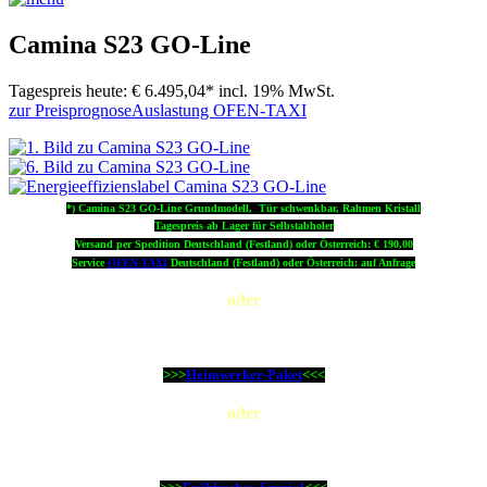
Camina S23 GO-Line
Tagespreis heute:
€ 6.495,04*
incl. 19% MwSt.
zur Preisprognose
Auslastung OFEN-TAXI
*) Camina S23 GO-Line Grundmodell,
Tür schwenkbar, Rahmen Kristall
Tagespreis ab Lager für Selbstabholer
Versand per Spedition Deutschland (Festland) oder Österreich: € 190,00
Service
OFEN-TAXI
Deutschland (Festland) oder Österreich: auf Anfrage
oder
Der Camina S23 GO-Line mit dem wichtigsten Zubehör und
Lieferservice original OFEN-TAXI als günstiges ...
>>>
Heimwerker-Paket
<<<
oder
Sie haben es nicht so eilig?
Bitteschön, Ihr Camina S23 GO-Line als ...