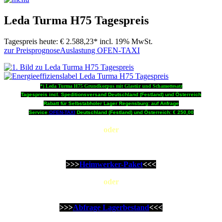
Leda Turma H75 Tagespreis
Tagespreis heute:
€ 2.588,23*
incl. 19% MwSt.
zur Preisprognose
Auslastung OFEN-TAXI
*) Leda Turma H75 Grundkorpus mit Glastür und Schamottesatz
Tagespreis incl. Speditionsversand Deutschland (Festland) und Österreich
Rabatt für Selbstabholer Lager Regensburg: auf Anfrage
Service
OFEN-TAXI
Deutschland (Festland) und Österreich: € 250,00
oder
Diesen Leda Heizeinsatz mit dem wichtigsten Zubehör,
Lieferservice OFEN-TAXI & kleiner Beratung als faires ...
>>>
Heimwerker-Paket
<<<
oder
Sie haben es eilig? Hier geht´s zur ...
>>>
Abfrage Lagerbestand
<<<