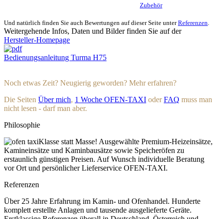
Selbstverständlich finden Sie bei mir auch weiteres
Zubehör
in Profi-Qualität.
Und natürlich finden Sie auch Bewertungen auf dieser Seite unter
Referenzen
.
Weitergehende Infos, Daten und Bilder finden Sie auf der
Hersteller-Homepage
Bedienungsanleitung Turma H75
Noch etwas Zeit? Neugierig geworden? Mehr erfahren?
Die Seiten
Über mich
,
1 Woche OFEN-TAXI
oder
FAQ
muss man
nicht lesen - darf man aber.
Philosophie
Klasse statt Masse! Ausgewählte Premium-Heizeinsätze,
Kamineinsätze und Kaminbausätze sowie Speicheröfen zu
erstaunlich günstigen Preisen. Auf Wunsch individuelle Beratung
vor Ort und persönlicher Lieferservice OFEN-TAXI.
Referenzen
Über 25 Jahre Erfahrung im Kamin- und Ofenhandel. Hunderte
komplett erstellte Anlagen und tausende ausgelieferte Geräte.
Erstklassige Referenzen überall in Deutschland, Österreich und