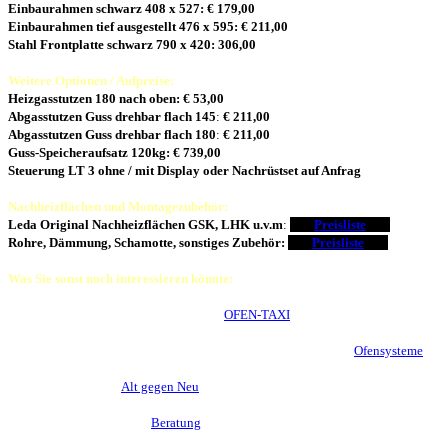
Einbaurahmen schwarz 408 x 527: € 179,00
Einbaurahmen tief ausgestellt 476 x 595: € 211,00
Stahl Frontplatte schwarz 790 x 420: 306,00
Weitere Optionen / Aufpreise:
Heizgasstutzen 180 nach oben: € 53,00
Abgasstutzen Guss drehbar flach 145
:
€ 211,00
Abgasstutzen Guss drehbar flach 180
:
€ 211,00
Guss-Speicheraufsatz 120kg: € 739,00
Steuerung LT 3 ohne / mit Display oder Nachrüstset auf Anfrag
Nachheizflächen und Montagezubehör:
Leda Original Nachheizflächen GSK, LHK u.v.m
:
>>>
Preisliste
<<<
Rohre, Dämmung, Schamotte, sonstiges Zubehör:
>>>
Preisliste
<<<
Was Sie sonst noch interessieren könnte:
Warum Ofeneinsätze von Leda so gerne
OFEN-TAXI
fahren.
Warmluftofen? Kombiofen? Grundofen? Ein Überblick über die
Ofensysteme
.
Worauf beim Tausch
Alt gegen Neu
zu achten ist und ...
... warum eine persönliche
Beratung
vor Ort empfehlenswert sein kann.