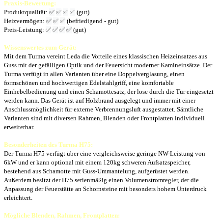
Praxis-Bewertung:
Produktqualität:
✅
✅
✅
✅
(gut)
Heizvermögen:
✅
✅
✅
(befriedigend - gut)
Preis-Leistung:
✅
✅
✅
✅
(gut)
Wissenswertes zum Gerät:
Mit dem Turma vereint Leda die Vorteile eines klassischen Heizeinsatzes aus
Guss mit der gefälligen Optik und der Feuersicht moderner Kamineinsätze. Der
Turma verfügt in allen Varianten über eine Doppelverglasung, einen
formschönen und hochwertigen Edelstahlgriff, eine komfortable
Einhebelbedienung und einen Schamottesatz, der lose durch die Tür eingesetzt
werden kann. Das Gerät ist auf Holzbrand ausgelegt und immer mit einer
Anschlussmöglichkeit für externe Verbrennungsluft ausgestattet. Sämtliche
Varianten sind mit diversen Rahmen, Blenden oder Frontplatten individuell
erweiterbar.
Besonderheiten des Turma H75:
Der Turma H75 verfügt über eine vergleichsweise geringe NW-Leistung von
6kW und er kann optional mit einem 120kg schweren Aufsatzspeicher,
bestehend aus Schamotte mit Guss-Ummantelung, aufgerüstet werden.
Außerdem besitzt der H75 serienmäßig einen Volumenstromregler, der die
Anpassung der Feuerstätte an Schornsteine mit besonders hohem Unterdruck
erleichtert.
Mögliche Blenden, Rahmen, Frontplatten: