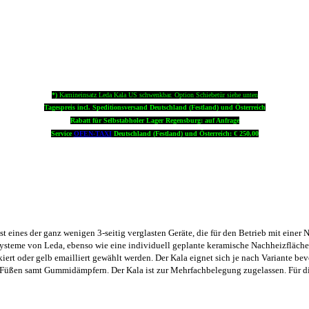
*)
Kamineinsatz Leda Kala US schwenkbar. Option Schiebetür siehe unten
Tagespreis incl. Speditionsversand Deutschland (Festland) und Österreich
Rabatt für Selbstabholer Lager Regensburg: auf Anfrage
Service
OFEN-TAXI
Deutschland (Festland) und Österreich: € 250,00
ines der ganz wenigen 3-seitig verglasten Geräte, die für den Betrieb mit einer 
ysteme von Leda, ebenso wie eine individuell geplante keramische Nachheizfläche
iert oder gelb emailliert gewählt werden. Der Kala eignet sich je nach Variante b
n Füßen samt Gummidämpfern. Der Kala ist zur Mehrfachbelegung zugelassen. Für di