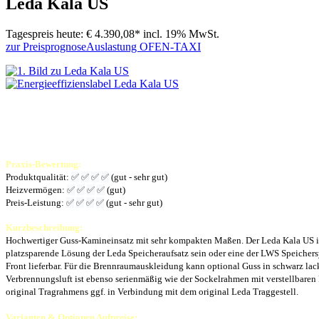
Leda Kala US
Tagespreis heute:
€ 4.390,08*
incl. 19% MwSt.
zur Preisprognose
Auslastung OFEN-TAXI
Praxis-Bewertung:
Produktqualität:
✅
✅
✅
✅
(gut - sehr gut)
Heizvermögen:
✅
✅
✅
✅
(gut)
Preis-Leistung:
✅
✅
✅
✅
(gut - sehr gut)
Kurzbeschreibung:
Hochwertiger Guss-Kamineinsatz mit sehr kompakten Maßen. Der Leda Kala US ist e
platzsparende Lösung der Leda Speicheraufsatz sein oder eine der LWS Speichers
Front lieferbar. Für die Brennraumauskleidung kann optional Guss in schwarz lack
Verbrennungsluft ist ebenso serienmäßig wie der Sockelrahmen mit verstellbare
original Tragrahmens ggf. in Verbindung mit dem original Leda Traggestell.
Varianten & Optionen Aufpreise: