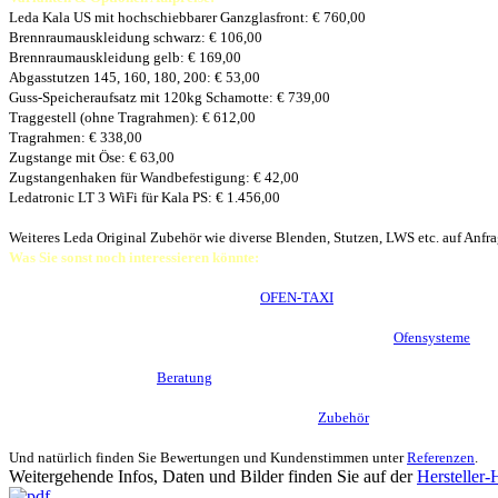
Leda Kala US mit hochschiebbarer Ganzglasfront: € 760,00
Brennraumauskleidung schwarz: € 106,00
Brennraumauskleidung gelb: € 169,00
Abgasstutzen 145, 160, 180, 200: € 53,00
Guss-Speicheraufsatz mit 120kg Schamotte: € 739,00
Traggestell (ohne Tragrahmen): € 612,00
Tragrahmen: € 338,00
Zugstange mit Öse: € 63,00
Zugstangenhaken für Wandbefestigung: € 42,00
Ledatronic LT 3 WiFi für Kala PS: € 1.456,00
Weiteres Leda Original Zubehör wie diverse Blenden, Stutzen, LWS etc. auf Anfra
Was Sie sonst noch interessieren könnte:
Warum Kamineinsätze von Leda so gerne
OFEN-TAXI
fahren.
Warmluftofen? Kombiofen? Grundofen? Ein Überblick über die
Ofensysteme
.
Warum eine persönliche
Beratung
vor Ort empfehlenswert sein kann.
Selbstverständlich finden Sie bei mir auch weiteres
Zubehör
in Profi-Qualität.
Und natürlich finden Sie Bewertungen und Kundenstimmen unter
Referenzen
.
Weitergehende Infos, Daten und Bilder finden Sie auf der
Hersteller