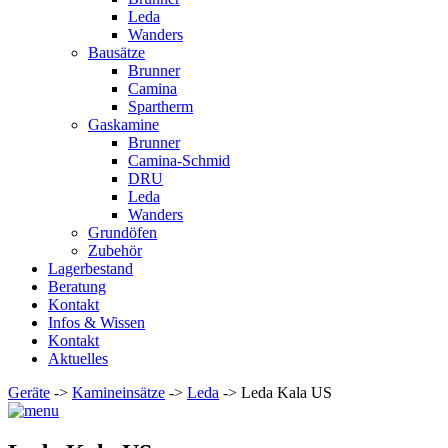
Leda
Wanders
Bausätze
Brunner
Camina
Spartherm
Gaskamine
Brunner
Camina-Schmid
DRU
Leda
Wanders
Grundöfen
Zubehör
Lagerbestand
Beratung
Kontakt
Infos & Wissen
Kontakt
Aktuelles
Geräte
->
Kamineinsätze
->
Leda
-> Leda Kala US