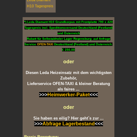
*) Leda Diamant H10 Grundkorpus mit Frontplatte 790 x 420
Tagespreis incl. Speditionsversand Deutschland (Festland)
und Österreich
Rabatt für Selbstabholer Lager Regensburg: auf Anfrage
Service
OFEN-TAXI
Deutschland (Festland) und Österreich:
€ 250,00
oder
Diesen Leda Heizeinsatz mit dem wichtigsten
Zubehör,
Lieferservice OFEN-TAXI & kleiner Beratung
als faires ...
>>>
Heimwerker-Paket
<<<
oder
Sie haben es eilig? Hier geht´s zur ...
>>>
Abfrage Lagerbestand
<<<
Praxis-Bewertung: