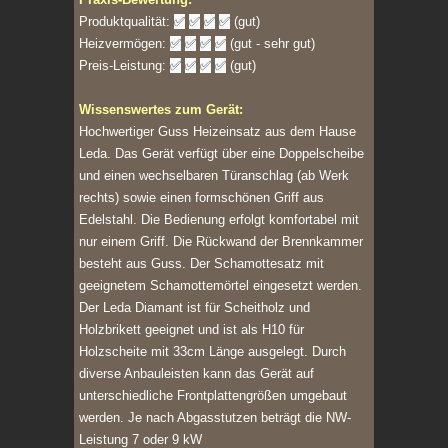
Produktqualität:
✅
✅
✅
✅
(gut)
Heizvermögen:
✅
✅
✅
✅
(gut - sehr gut)
Preis-Leistung:
✅
✅
✅
✅
(gut)
Wissenswertes zum Gerät:
Hochwertiger Guss Heizeinsatz aus dem Hause
Leda. Das Gerät verfügt über eine Doppelscheibe
und einen wechselbaren Türanschlag (ab Werk
rechts) sowie einen formschönen Griff aus
Edelstahl. Die Bedienung erfolgt komfortabel mit
nur einem Griff. Die Rückwand der Brennkammer
besteht aus Guss. Der Schamottesatz mit
geeignetem Schamottemörtel eingesetzt werden.
Der Leda Diamant ist für Scheitholz und
Holzbrikett geeignet und ist als H10 für
Holzscheite mit 33cm Länge ausgelegt. Durch
diverse Anbauleisten kann das Gerät auf
unterschiedliche Frontplattengrößen umgebaut
werden. Je nach Abgasstutzen beträgt die NW-
Leistung 7 oder 9 kW