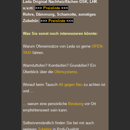
Leda Original Nachheizflächen GSK, LHK
u.v.m
:
>>>
Preisliste
<<<
Rohre, Dämmung, Schamotte, sonstiges
Zubehör:
>>>
Preisliste
<<<
Was Sie sonst noch interessieren könnte:
Warum Ofeneinsätze von Leda so gerne
OFEN-
TAXI
fahren.
Warmluftofen? Kombiofen? Grundofen? Ein
Überblick über die
Ofensysteme
.
Worauf beim Tausch
Alt gegen Neu
zu achten ist
und ...
... warum eine persönliche
Beratung
vor Ort
empfehlenswert sein kann.
Selbstverständlich finden Sie bei mir auch
weiteres
Zubehör
in Profi-Qualität.