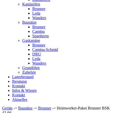
Kaminöfen
Brunner
Leda
Wanders
Bausätze
Brunner
Camina
Spartherm
Gaskamine
Brunner
Camina-Schmid
DRU
Leda
Wanders
Grundöfen
Zubehör
Lagerbestand
Beratung
Kontakt
Infos & Wissen
Kontakt
Aktuelles
Geräte
->
Bausätze
->
Brunner
-> Heimwerker-Paket Brunner BSK
42-66