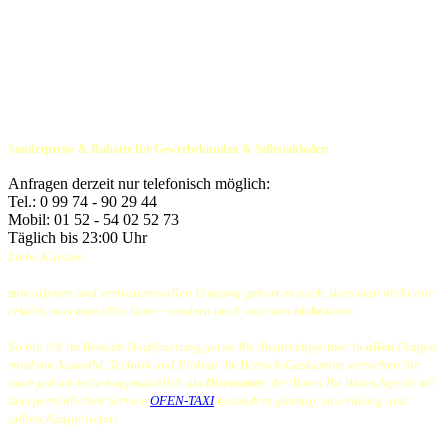
Entspiegeltes Glas: € 580,00
Brennerauflage
Holzscheit-Imitate, braun
: € 370,00
Brennerauflage
Holzscheit-Imitate, weiß
: € 370,00
Brennerauflage Satz Carrara-Steine
: € 290,00
Brennerauflage Satz Carrara-Steine
: € 290,00
Verlängerung Stellfüße
: € 80,00
490mm
Wi-Fi Modul für DRU-App
: € 400,00
iOS/Android
Sonderpreise & Rabatte für Gewerbekunden & Selbstabholer:
Auf Anfrage, bitte kontaktieren Sie mich
telefonisch
.
Anfragen derzeit nur telefonisch möglich:
Tel.: 0 99 74 - 90 29 44
Mobil: 01 52 - 54 02 52 73
Täglich bis 23:00 Uhr
Liebe Kunden,
zum offenen und vertrauensvollen Umgang gehört es auch, dass man nicht nur
erklärt, was man alles kann - sondern auch was man
nicht
kann:
So bin ich im Bereich Holzfeuerung gerne Ihr Ansprechpartner in
allen
Fragen
rund um Auswahl, Technik und Einbau. Im Bereich Gaskamine
verstehen Sie
mich jedoch bitte hauptsächlich als
Discounter
, der Ihnen Ihr Wunschgerät mit
dem persönlichen Service
OFEN-TAXI
besonders günstig, zuverlässig und
unbeschädigt liefert.