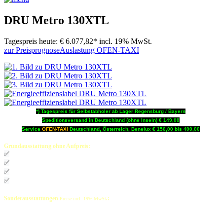
DRU Metro 130XTL
Tagespreis heute:
€ 6.077,82*
incl. 19% MwSt.
zur Preisprognose
Auslastung OFEN-TAXI
*) Tagespreis für Selbstabholer ab Lager Regensburg / Bayern
Speditionsversand in Deutschland (ohne Inseln) € 149,00
Service
OFEN-TAXI
Deutschland, Österreich, Benelux € 150,00 bis 400,00
Grundausstattung ohne Aufpreis:
✅
Gasarmatur
✅
Feuerraumauskleidung schwarz glatt
✅
Stellfüße (Standard)
✅
Fernbedienung ESYs-02
mit Timer, Raumtemp.reg. und Einstellung Flammenbild
Sonderausstattungen
:
Preise incl. 19% MwSt
.
Gasschlauch für Gassteckdose
: € 150,00
750 - 1500mm mit Normstecker
Feuerraumauskleidung Ceraglas schwarz: € 250,00