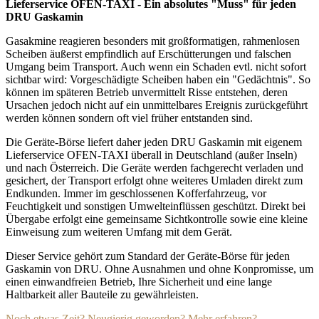
Lieferservice OFEN-TAXI - Ein absolutes "Muss" für jeden
DRU Gaskamin
Gasakmine reagieren besonders mit großformatigen, rahmenlosen
Scheiben äußerst empfindlich auf Erschütterungen und falschen
Umgang beim Transport. Auch wenn ein Schaden evtl. nicht sofort
sichtbar wird: Vorgeschädigte Scheiben haben ein "Gedächtnis". So
können im späteren Betrieb unvermittelt Risse entstehen, deren
Ursachen jedoch nicht auf ein unmittelbares Ereignis zurückgeführt
werden können sondern oft viel früher entstanden sind.
Die Geräte-Börse liefert daher jeden DRU Gaskamin mit eigenem
Lieferservice OFEN-TAXI überall in Deutschland (außer Inseln)
und nach Österreich. Die Geräte werden fachgerecht verladen und
gesichert, der Transport erfolgt ohne weiteres Umladen direkt zum
Endkunden. Immer im geschlossenen Kofferfahrzeug, vor
Feuchtigkeit und sonstigen Umwelteinflüssen geschützt. Direkt bei
Übergabe erfolgt eine gemeinsame Sichtkontrolle sowie eine kleine
Einweisung zum weiteren Umfang mit dem Gerät.
Dieser Service gehört zum Standard der Geräte-Börse für jeden
Gaskamin von DRU. Ohne Ausnahmen und ohne Konpromisse, um
einen einwandfreien Betrieb, Ihre Sicherheit und eine lange
Haltbarkeit aller Bauteile zu gewährleisten.
Noch etwas Zeit? Neugierig geworden? Mehr erfahren?