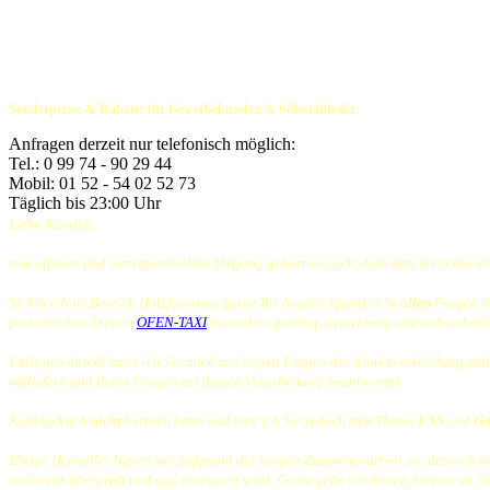
Entspiegeltes Glas: € 580,00
Verlängerung Stellfüße
: € 80,00
490mm
Satz mit 4 Plateaustützen: € 190,00
Abschirmkasten bei Plateaueinbau: € 95,00
Wi-Fi Modul für DRU-App
: € 240,00
iOS/Android
Sonderpreise & Rabatte für Gewerbekunden & Selbstabholer:
Auf Anfrage, bitte kontaktieren Sie mich
telefonisch
.
Anfragen derzeit nur telefonisch möglich:
Tel.: 0 99 74 - 90 29 44
Mobil: 01 52 - 54 02 52 73
Täglich bis 23:00 Uhr
Liebe Kunden,
zum offenen und vertrauensvollen Umgang gehört es auch, dass man nicht nur er
So bin ich im Bereich Holzfeuerung gerne Ihr Ansprechpartner in
allen
Fragen r
persönlichen Service
OFEN-TAXI
besonders günstig, zuverlässig und unbeschädig
Falls gewünscht kann ich Sie auch zu einigen Fragen der Kaminverkleidung und
mitliefern und Ihnen Fragen zur dessen Verarbeitung beantworten.
Ausdrücklich
nicht
beraten kann und darf ich Sie jedoch zum Thema
LAS
und
Ga
Einige Hersteller bieten mir aufgrund der langen Zusammenarbeit an, dass ich i
nochmals überprüft und ggf. korrigiert wird. Gerne gebe ich diesen Service an Si