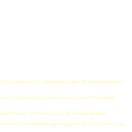
edoch bitte hauptsächlich als
Discounter
, der Ihnen Ihr Wunschgerät mit dem
tgitter, Wärmespeichermaterial usw. kann ich ebenfalls kostengünstig
n Kaminkehrer und / oder Fachbetrieb, der den Anschluss übernimmt.
gebenheiten mit einreichen kann und anhand dieser Skizze Ihre LAS-Bestellung