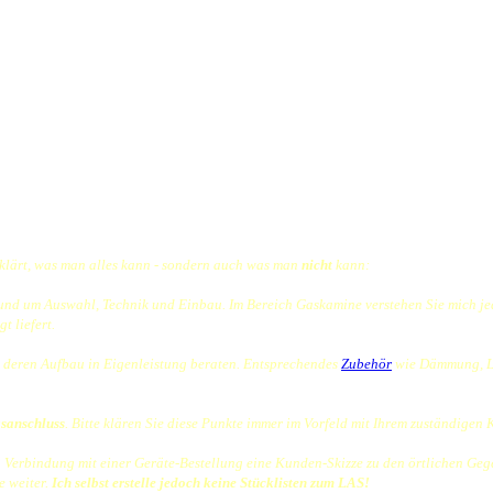
klärt, was man alles kann - sondern auch was man
nicht
kann:
und um Auswahl, Technik und Einbau. Im Bereich Gaskamine
verstehen Sie mich j
t liefert.
 deren Aufbau in Eigenleistung
beraten. Entsprechendes
Zubehör
wie Dämmung, Luf
sanschluss
. Bitte klären Sie diese Punkte immer im Vorfeld mit Ihrem zuständige
n Verbindung mit einer Geräte-Bestellung eine Kunden-Skizze zu den örtlichen Ge
e weiter.
Ich selbst erstelle jedoch keine Stücklisten zum LAS!