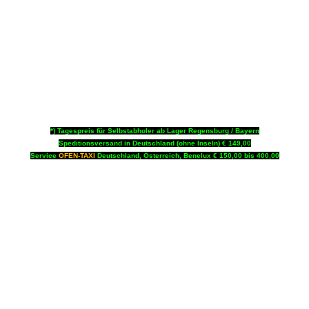
*) Tagespreis für Selbstabholer ab Lager Regensburg / Bayern
Speditionsversand in Deutschland (ohne Inseln) € 149,00
Service
OFEN-TAXI
Deutschland, Österreich, Benelux € 150,00 bis 400,00