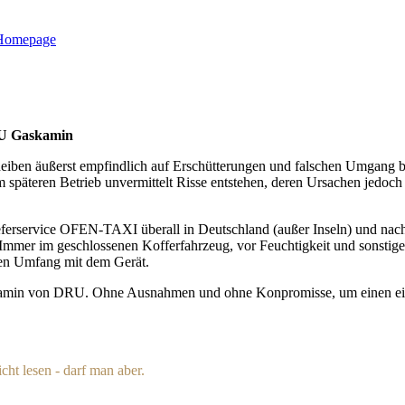
-Homepage
RU Gaskamin
iben äußerst empfindlich auf Erschütterungen und falschen Umgang bei
späteren Betrieb unvermittelt Risse entstehen, deren Ursachen jedoch 
erservice OFEN-TAXI überall in Deutschland (außer Inseln) und nach 
Immer im geschlossenen Kofferfahrzeug, vor Feuchtigkeit und sonstigen
ren Umfang mit dem Gerät.
kamin von DRU. Ohne Ausnahmen und ohne Konpromisse, um einen einwan
ht lesen - darf man aber.