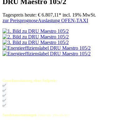
DRU Maestro 105/2
Tagespreis heute:
€ 6.807,11*
incl. 19% MwSt.
zur Preisprognose
Auslastung OFEN-TAXI
Grundausstattung ohne Aufpreis:
✅
Gasarmatur
✅
Keramische Holzscheit-Imitate, braun
✅
Feuerraumauskleidung schwarz glatt
✅
Stellfüße (Standard)
✅
Fernbedienung ESYs-02
mit Timer, Raumtemp.reg. und Einstellung Flammenbild
Sonderausstattungen
:
Preise incl. 19% MwSt
.
Einbaublende 6-seitig 100mm: € 470,00
Einbaublende 6-seitig Maßanfertigung: € 950,00
Gasschlauch für Gassteckdose
: € 150,00
750 - 1500mm mit Normstecker
Feuerraumauskleidung Ceraglas schwarz: € 510,00
Feuerraumauskleidung Rib-Cast: € 510,00