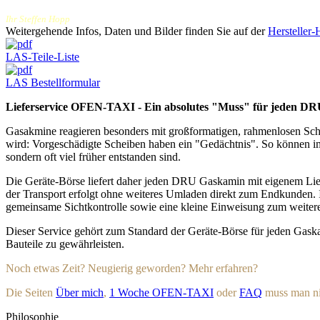
Ihr Steffen Hopp
Weitergehende Infos, Daten und Bilder finden Sie auf der
Hersteller
LAS-Teile-Liste
LAS Bestellformular
Lieferservice OFEN-TAXI - Ein absolutes "Muss" für jeden D
Gasakmine reagieren besonders mit großformatigen, rahmenlosen Sche
wird: Vorgeschädigte Scheiben haben ein "Gedächtnis". So können im 
sondern oft viel früher entstanden sind.
Die Geräte-Börse liefert daher jeden DRU Gaskamin mit eigenem Lief
der Transport erfolgt ohne weiteres Umladen direkt zum Endkunden. 
gemeinsame Sichtkontrolle sowie eine kleine Einweisung zum weite
Dieser Service gehört zum Standard der Geräte-Börse für jeden Gas
Bauteile zu gewährleisten.
Noch etwas Zeit? Neugierig geworden? Mehr erfahren?
Die Seiten
Über mich
,
1 Woche OFEN-TAXI
oder
FAQ
muss man nic
Philosophie