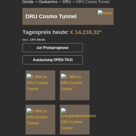
Geräte
->
Gaskamine
->
DRU
-> DRU Cosmo Tunnel
DRU Cosmo Tunnel
Tagespreis heute:
€ 14.238,32*
incl. 19% MwSt.
zur Preisprognose
Auslastung OFEN-TAXI