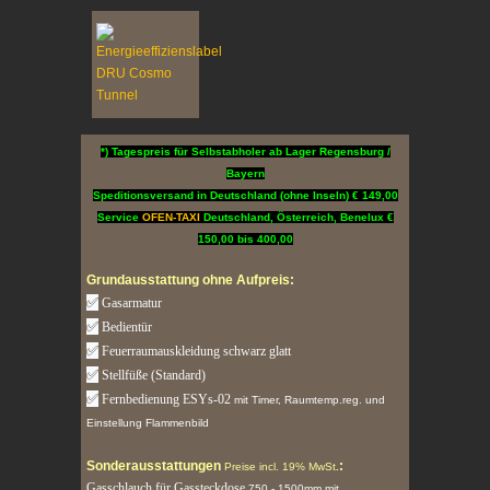
*) Tagespreis für Selbstabholer ab Lager Regensburg /
Bayern
Speditionsversand in Deutschland (ohne Inseln) € 149,00
Service
OFEN-TAXI
Deutschland, Österreich, Benelux €
150,00 bis 400,00
Grundausstattung ohne Aufpreis:
✅
Gasarmatur
✅
Bedientür
✅
Feuerraumauskleidung schwarz glatt
✅
Stellfüße (Standard)
✅
Fernbedienung ESYs-02
mit Timer, Raumtemp.reg. und
Einstellung Flammenbild
Sonderausstattungen
:
Preise incl. 19% MwSt
.
Gasschlauch für Gassteckdose
750 - 1500mm mit