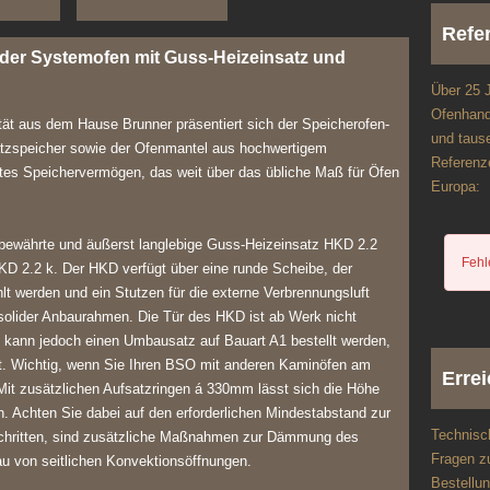
Refe
nder Systemofen mit Guss-Heizeinsatz und
Über 25 
Ofenhande
tät aus dem Hause Brunner präsentiert sich der Speicherofen-
und tause
tzspeicher sowie der Ofenmantel aus hochwertigem
Referenze
tes Speichervermögen, das weit über das übliche Maß für Öfen
Europa:
bewährte und äußerst langlebige Guss-Heizeinsatz HKD 2.2
Fehl
HKD 2.2 k. Der HKD verfügt über eine runde Scheibe, der
lt werden und ein Stutzen für die externe Verbrennungsluft
solider Anbaurahmen. Die Tür des HKD ist ab Werk nicht
 kann jedoch einen Umbausatz auf Bauart A1 bestellt werden,
st. Wichtig, wenn Sie Ihren BSO mit anderen Kaminöfen am
Errei
Mit zusätzlichen Aufsatzringen á 330mm lässt sich die Höhe
 Achten Sie dabei auf den erforderlichen Mindestabstand zur
Technisc
rschritten, sind zusätzliche Maßnahmen zur Dämmung des
Fragen zu
au von seitlichen Konvektionsöffnungen.
Bestellu