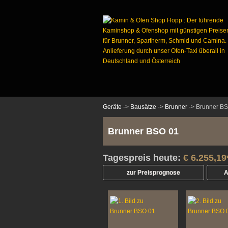
Geräte
->
Bausätze
->
Brunner
-> Brunner B
Brunner BSO 01
Tagespreis heute:
€ 6.255,19
zur Preisprognose
A