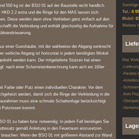
Sonstig
d 550 kg ist der BSO 01 auf der Baustelle recht handlich.
Tel.:
0 99
 HKD 2.2 extra und die Ringe für den MAS lassen sich
Mobil:
0
hmen. Diese werden dann ohne Verkleben ganz einfach auf den
Weitere I
hafft die Verbindung und enthält gleichzeitig die Aufnahme für
Abbrandsteuerung.
Liefe
s einer Gusshaube, mit der wahlweise der Abgang senkrecht
er seitliche Abgang ist horizontal in jedem benötigten Winkel
Ihre Vorte
dreht werden kann. Der mitgelieferte Stutzen hat einen
f. nach einer Schornsteinberechnung kann aich ein 160er
-Lieferung
-Flexible
-Anliefe
t Farbe oder Putz einen individuellen Charakter. Vor dem
-Schonend
chgeheizt werden, damit sich die Ringe der Verkleidung in die
-Kein Flu
aurahmen muss eine schmale Schattenfuge berücksichtigt
-Übergab
zu Putzrissen kommt.
-Gemeinsa
BSO 01 zu haben bzw. notwendig: In jedem Fall benötigen Sie
Lage
ttesatz gemäß Anleitung in den Feuerraum einzusetzen.
brauchen. Wenn der BSO 01 mit größerem Abstand zur Wand