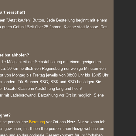
artnerschaft
nen "Jetzt kaufen" Button. Jede Bestellung beginnt mit einem
 guten Gefühl! Seit über 25 Jahren. Klasse statt Masse. Das
selbst abholen?
 die Möglichkeit der Selbstabholung mit einem geeigneten
r ca. 30 km nördlich von Regensburg nur wenige Minuten von
st von Montag bis Freitag jeweils von 08:00 Uhr bis 16:45 Uhr
 vorhanden. Für Brunner BSG, BSK und BSO benötigen Sie
er Ducato-Klasse in Ausführung lang und hoch!
r mit Ladebordwand. Barzahlung vor Ort ist möglich. Siehe
ignet?
 eine persönliche
Beratung
vor Ort ans Herz. Nur so kann ich
en gewinnen, mit Ihnen Ihre persönlichen Heizgewohnheiten
lären und so das optimale Gesamtkonzept für Ihr Vorhaben