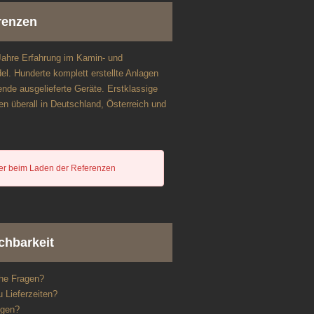
renzen
Jahre Erfahrung im Kamin- und
l. Hunderte komplett erstellte Anlagen
nde ausgelieferte Geräte. Erstklassige
n überall in Deutschland, Österreich und
er beim Laden der Referenzen
chbarkeit
he Fragen?
 Lieferzeiten?
ngen?