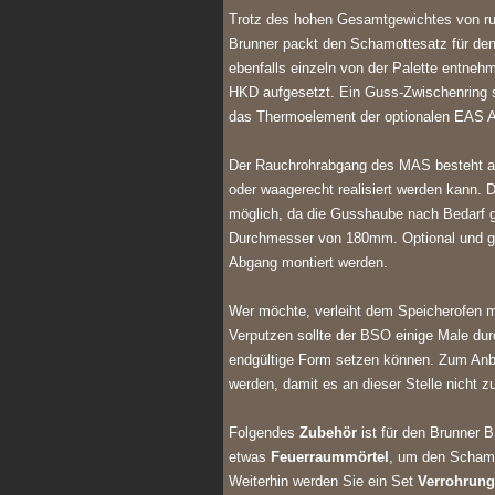
Trotz des hohen Gesamtgewichtes von run
Brunner packt den Schamottesatz für den
ebenfalls einzeln von der Palette entne
HKD aufgesetzt. Ein Guss-Zwischenring sc
das Thermoelement der optionalen EAS 
Der Rauchrohrabgang des MAS besteht au
oder waagerecht realisiert werden kann. D
möglich, da die Gusshaube nach Bedarf ge
Durchmesser von 180mm. Optional und gg
Abgang montiert werden.
Wer möchte, verleiht dem Speicherofen mi
Verputzen sollte der BSO einige Male dur
endgültige Form setzen können. Zum Anb
werden, damit es an dieser Stelle nicht 
Folgendes
Zubehör
ist für den Brunner 
etwas
Feuerraummörtel
, um den Schamo
Weiterhin werden Sie ein Set
Verrohrung