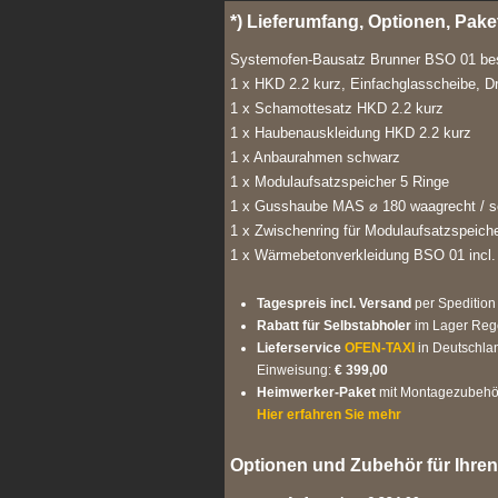
*) Lieferumfang, Optionen, Pak
Systemofen-Bausatz Brunner BSO 01 be
1 x HKD 2.2 kurz, Einfachglasscheibe, Dr
1 x Schamottesatz HKD 2.2 kurz
1 x Haubenauskleidung HKD 2.2 kurz
1 x Anbaurahmen schwarz
1 x Modulaufsatzspeicher 5 Ringe
1 x Gusshaube MAS ⌀ 180 waagrecht / s
1 x Zwischenring für Modulaufsatzspeich
1 x Wärmebetonverkleidung BSO 01 incl.
Tagespreis incl. Versand
per Spedition
Rabatt für Selbstabholer
im Lager Re
Lieferservice
OFEN-TAXI
in Deutschlan
Einweisung:
€ 399,00
Heimwerker-Paket
mit Montagezubehör,
Hier erfahren Sie mehr
Optionen und Zubehör für Ihre