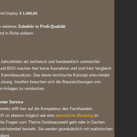
mit Display:
€ 1.490,00
ch weiteres
Zubehör in Profi-Qualität
.
nd in Ruhe stöbern.
 Jahrzehnten als technisch und handwerklich unerreichte
und BSO machen hier keine Ausnahme und sind kein Vergleich
n Kaminbausätzen. Das beste technische Konzept entscheidet
ste Lösung. Insofern brauchen sich die Bausatzlösungen von
ten Anlagen zu verstecken.
nter Service
ernets trifft hier auf die Kompetenz des Fachhandels.
XI ist ebenso möglich wie eine
persönliche Beratung
im
liche Fragen zum Thema Geräteauswahl geht oder in Sachen
ächsbedarf besteht. Sie werden grundsätzlich mit realistischen
dient.