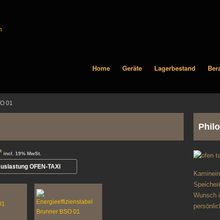
Home
Geräte
Lagerbestand
Ber
SO 01
Phil
*
incl. 19% MwSt.
uslastung OFEN-TAXI
Kaminein
Speicherö
Wunsch in
persönli