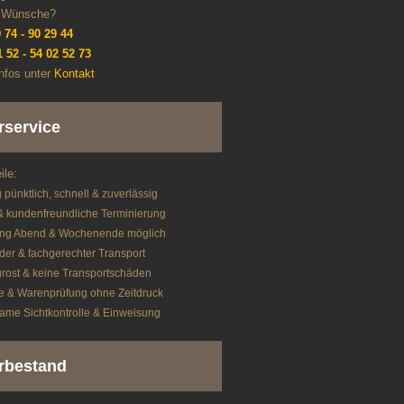
e Wünsche?
 74 - 90 29 44
1 52 - 54 02 52 73
nfos unter
Kontakt
rservice
ile:
 pünktlich, schnell & zuverlässig
 & kundenfreundliche Terminierung
rung Abend & Wochenende möglich
er & fachgerechter Transport
grost & keine Transportschäden
e & Warenprüfung ohne Zeitdruck
me Sichtkontrolle & Einweisung
rbestand