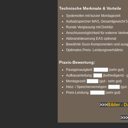
Technische Merkmale & Vorteile
Systemofen mit kurzer Montagezeit
Aufsatzspeicher MAS, Gesamtgewicht 5
Runde Verglasung mit Drehtür
Anschlussmöglichkeit für externe Verbr
Abbrandsteuerung EAS optional
Bewährte Guss-Komponenten und ausger
Optimales Preis- Leistungsverhältnis
Praxis-Bewertung:
Passgenauigkeit:
✅✅✅✅✅
(sehr gut)
Aufbauanleitung:
✅✅✅
(befriedigend - g
Montagezeit:
✅✅✅✅
(gut - sehr gut)
Heiz- / Speichervermögen:
✅✅✅✅
(gut 
Preis-Leistung:
✅✅✅✅✅
(sehr gut)
>>>
Bilder - 
>>