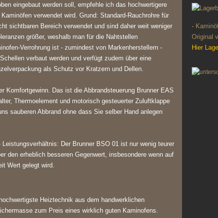
ben eingebaut werden soll, empfehle ich das hochwertigere
e Kaminöfen verwendet wird. Grund: Standard-Rauchrohre für
ht sichtbaren Bereich verwendet und sind daher weit weniger
- Kaminöf
leranzen größer, weshalb man für die Nahtstellen
Original 
nofen-Verrohrung ist - zumindest von Markenherstellern -
Hier Lag
 Schellen verbaut werden und verfügt zudem über eine
zelverpackung als Schutz vor Kratzern und Dellen.
er Komfortgewinn. Das ist die Abbrandsteuerung Brunner EAS
ter, Thermoelement und motorisch gesteuerter Zuluftklappe
n uns sauberen Abbrand ohne dass Sie selber Hand anlegen
 Leistungsverhältnis: Der Brunner BSO 01 ist nur wenig teurer
 aber den erheblich besseren Gegenwert, insbesondere wenn auf
t Wert gelegt wird.
 hochwertigste Heiztechnik aus dem handwerklichen
eichermasse zum Preis eines wirklich guten Kaminofens.