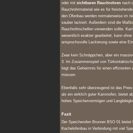
oder mit
sichtbaren Rauchrohren
nach o
Rauchrohrmaterial wie es für freistehend
den Ofenbau werden normalerweise im nic
sauber lackiert. Außerdem sind die Maßto
Rauchrohrschellen verwenden sollte. Kami
wesentlich exakter gearbeitet, kann ohne
anspruchsvolle Lackierung sowie eine Ein
Zwar kein Schnäppchen, aber ein massiv
3. Im Zusammenspiel von Türkontaktschal
liegt das Geheimnis für einen effiziente
müssen.
Ebenfalls sehr überzeugend ist das Preis-
als ein wirklich guter Kaminofen, bietet
hohes Speichervermögen und Langlebigkei
Fazit
Der Speicherofen Brunner BSO 01 bietet
Kachelofenbau in Verbindung mit viel Sp