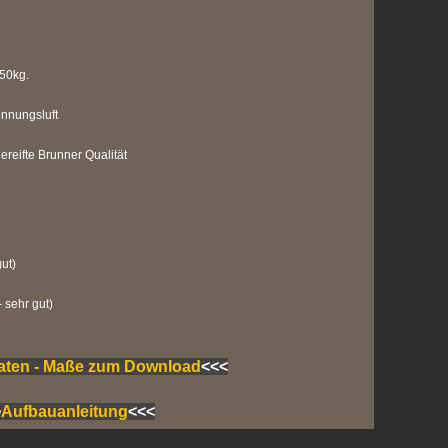
50kg.
ennungsluft
eifte Brunner Qualität
ut)
- sehr gut)
Daten - Maße zum Download
<<<
>
Aufbauanleitung
<<<