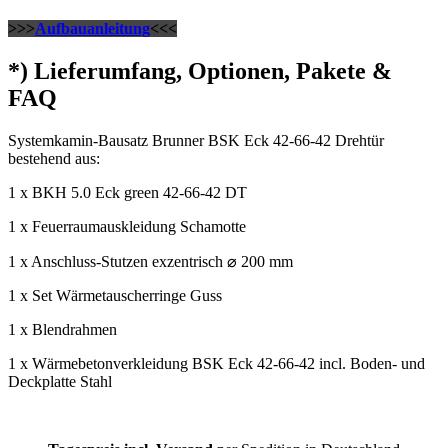
>>>
Aufbauanleitung
<<<
*) Lieferumfang, Optionen, Pakete &
FAQ
Systemkamin-Bausatz Brunner BSK Eck 42-66-42 Drehtür
bestehend aus:
1 x BKH 5.0 Eck green 42-66-42 DT
1 x Feuerraumauskleidung Schamotte
1 x Anschluss-Stutzen exzentrisch ⌀ 200 mm
1 x Set Wärmetauscherringe Guss
1 x Blendrahmen
1 x Wärmebetonverkleidung BSK Eck 42-66-42 incl. Boden- und
Deckplatte Stahl